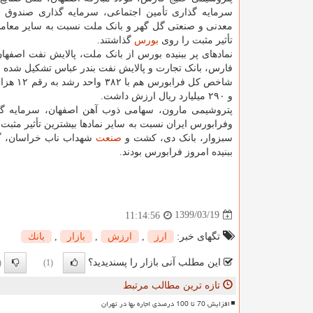
سرمایه گذاری تأمین اجتماعی، سرمایه گذاری صندوق 
معدنی و صنعتی گل گهر و بانک ملت نسبت به سایر معامل
تأثیر مثبت را روی
بورس
گذاشتند.
نمادهای پر ببنیده بورس از بانک ملت، پالایش نفت اصفهان
فارس، بانک تجارت و پالایش نفت بندر عباس تشکیل شده ب
و ۲۹۰ میلیارد ریال ارزش داشت.
پتروشیمی مارون، سهامی ذوب آهن اصفهان، سرمایه گذا
وفرابورس ایران نسبت به سایر نمادها بیشترین تأثیر مثبت
سبزوار، بانک دی، کشت و
صنعت
شهداب ناب خراسان، گر
ببنیده امروز فرابورس بودند.
1399/03/19
11:14:56
تگهای خبر:
ارز
,
ارزش
,
بازار
,
بانك
این مطلب آنی بازار را پسندیدید؟
0)
(1)
تازه ترین مطالب مرتبط
افزایش 70 تا 100 درصدی اجاره بها در تهران