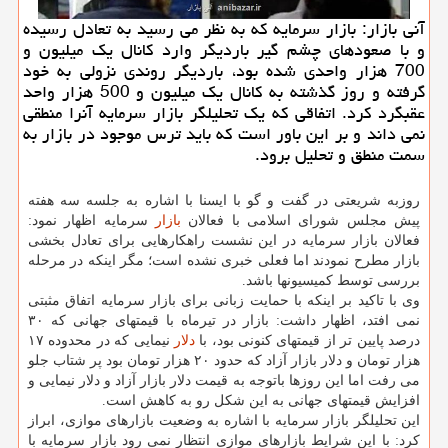
آنی بازار: بازار سرمایه كه به نظر می رسید به تعادل رسیده
و با صعودهای چشم گیر باردیگر وارد كانال یك میلیون و
700 هزار واحدی شده بود، باردیگر روندی نزولی به خود
گرفته و روز گذشته به كانال یك میلیون و 500 هزار واحد
عقبگرد كرد. اتفاقی كه یك تحلیلگر بازار سرمایه آنرا منطقی
نمی داند و بر این باور است كه باید ترس موجود در بازار به
سمت منطق و تحلیل برود.
روزبه شریعتی در گفت و گو با ایسنا با اشاره به جلسه سه هفته
پیش مجلس شورای اسلامی با فعالان
بازار
سرمایه اظهار نمود:
فعالان بازار سرمایه در این نشست راهکارهایی برای تعادل بخشی
بازار مطرح نمودند اما فعلی خبری نشده است؛ مگر اینکه در مرحله
بررسی توسط کمیسیونها باشد.
وی با تاکید بر اینکه با حمایت زبانی برای بازار سرمایه اتفاق مثبتی
نمی افتد، اظهار داشت: بازار در تیرماه با قیمتهای جهانی که ۳۰
درصد پایین تر از قیمتهای کنونی بود، با
دلار
نیمایی که در محدوده ۱۷
هزار تومان و دلار بازار آزاد که حدود ۲۰ هزار تومان بود پر شتاب جلو
می رفت اما این روزها باتوجه به قیمت دلار بازار آزاد و دلار نیمایی و
افزایش قیمتهای جهانی به این شکل رو به کاهش است.
این تحلیلگر بازار سرمایه با اشاره به وضعیت بازارهای موازی، ابراز
کرد: با این شرایط بازارهای موازی انتظار نمی رود بازار سرمایه با