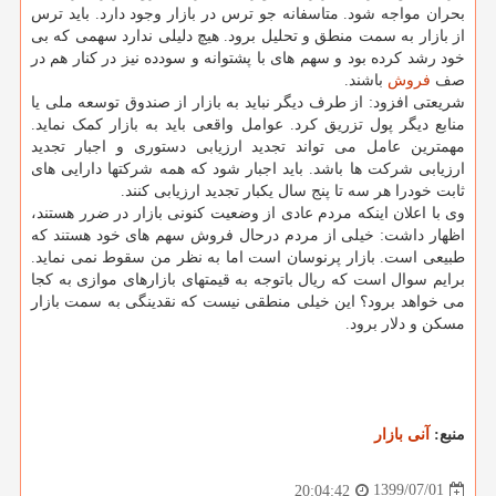
بحران مواجه شود. متاسفانه جو ترس در بازار وجود دارد. باید ترس
از بازار به سمت منطق و تحلیل برود. هیچ دلیلی ندارد سهمی که بی
خود رشد کرده بود و سهم های با پشتوانه و سودده نیز در کنار هم در
صف
فروش
باشند.
شریعتی افزود: از طرف دیگر نباید به بازار از صندوق توسعه ملی یا
منابع دیگر پول تزریق کرد. عوامل واقعی باید به بازار کمک نماید.
مهمترین عامل می تواند تجدید ارزیابی دستوری و اجبار تجدید
ارزیابی شرکت ها باشد. باید اجبار شود که همه شرکتها دارایی های
ثابت خودرا هر سه تا پنج سال یکبار تجدید ارزیابی کنند.
وی با اعلان اینکه مردم عادی از وضعیت کنونی بازار در ضرر هستند،
اظهار داشت: خیلی از مردم درحال فروش سهم های خود هستند که
طبیعی است. بازار پرنوسان است اما به نظر من سقوط نمی نماید.
برایم سوال است که ریال باتوجه به قیمتهای بازارهای موازی به کجا
می خواهد برود؟ این خیلی منطقی نیست که نقدینگی به سمت بازار
مسکن و دلار برود.
منبع:
آنی بازار
1399/07/01
20:04:42