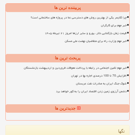
پربیننده ترین ها
چرا کلایمر یکی از بهترین روش های دسترسی نما در پروژه های ساختمانی است؟
خبر مهم برای کارگران
قیمت زمان بازگشایی دلار، یورو و سایر ارزها امروز ۲۱ تیرماه ۱۴۰۵
خبر مهم وزارت راه برای متقاضیان نهضت ملی مسکن
پربحث ترین ها
خبر مهم تأمین اجتماعی در رابطه با پرداخت معوقات فروردین و اردیبهشت بازنشستگان
افزایش 70 تا 100 درصدی اجاره بها در تهران
شوک جنگ ایران به صادرات نفت عربستان
دشمن آرزوی زمین زدن اقتصاد ایران را به گور خواهد برد
جدیدترین ها
تگها