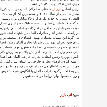
و وارداتش ۱۷.۵ درصد کاهش داشت.
براین اساس
ارزش
کاهش داشته و به حدود یک هزار و ۲۵ میلیارد یورو رسید.
به گفته کارشناسان بیشتر از همه تعطیلات سراسری ابتدای
موقت مرزها، ایجاد اختلال در تدارکات و قطع شدن زنجیر
در رابطه با چشم انداز صادرات آلمان در ماههای آینده «یو
می گوید این مساله مستلزم بهبود اقتصادی در منطقه یورو، 
برای چین بعنوان مهم ترین شریک تجاری آلمان رشد اقتصادی در حدود ۸.۵ درصد امسال 
علاوه بر مصرف خصوصی، صادرات ستون مهم اقتصاد آلمان 
میان حجم واردات ۵.۶ درصد افزایش یافته و به ارزش کلی ۱۱۶.۲ میلیارد یورو رسیده است.
«آنتون بورنر» رئیس اتحادیه تجارت خارجی آلمان هم اعتق
از همه گیری، اوضاع تجارت خارجی در انتهای سال کمی تث
وی با این وجود اخطار می دهد از یک طرف، روابط دوسوی 
این به علت برگزیت تجارت آلمان با انگلیس هم دستخوش ت
و روال معمول وارد روابط دو جانبه شویم.
منبع:
آنی بازار
1399/11/22