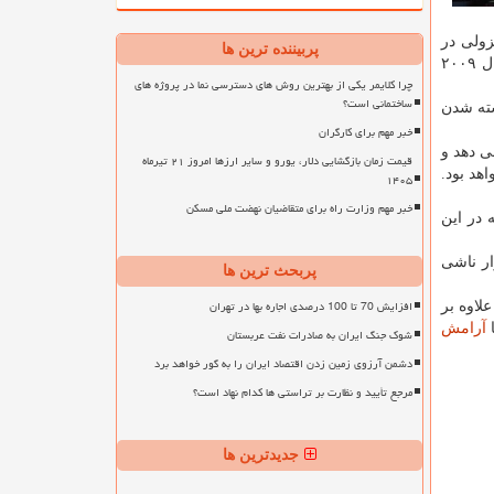
ین روند نزولی در
پربیننده ترین ها
صادرات آلمان از سال ۲۰۱۳ و شدیدترین آن از سال ۲۰۰۹ به حساب می آید. واردات آلمان هم پارسال با شدت بیشتری نسبت به سال ۲۰۰۹
چرا کلایمر یکی از بهترین روش های دسترسی نما در پروژه های
ساختمانی است؟
سته شدن
خبر مهم برای کارگران
ی دهد و
قیمت زمان بازگشایی دلار، یورو و سایر ارزها امروز ۲۱ تیرماه
هد بود.
۱۴۰۵
خبر مهم وزارت راه برای متقاضیان نهضت ملی مسکن
 در این
ار ناشی
پربحث ترین ها
افزایش 70 تا 100 درصدی اجاره بها در تهران
لاوه بر
ا
آرامش
شوک جنگ ایران به صادرات نفت عربستان
دشمن آرزوی زمین زدن اقتصاد ایران را به گور خواهد برد
مرجع تأیید و نظارت بر تراستی ها کدام نهاد است؟
جدیدترین ها