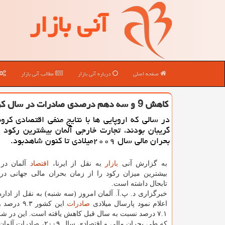
آنی بازار
صفحه اصلی
درباره آنی بازار
مطالب آنی بازار
كاهش 9 و سه دهم درصدی صادرات در سال كرونایی آلمان
در سالی که اروپایی ها با نتایج منفی اقتصادی کرو
گریبان بودند، تجارت خارجی آلمان بیشترین رکود ر
بحران مالی سال ۲۰۰۹میلادی تا کنون شاهدبود.
به گزارش آنی
بازار
به نقل از ایرنا،
اقتصاد
تابحال داشته است.
خبرگزاری د. پ.آ. آلمان امروز (سه شنبه) به نقل از اداره
اعلام نمود پارسال میلادی
صادرات
این کشور ۹.۳
۷.۱ درصد نسبت به سال قبل کاهش یافته است. این در 