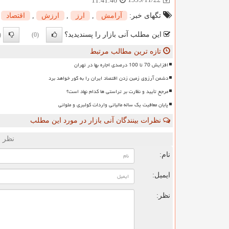
11:41:46
تگهای خبر:
آرامش
,
ارز
,
ارزش
,
اقتصاد
این مطلب آنی بازار را پسندیدید؟
0)
(0)
تازه ترین مطالب مرتبط
افزایش 70 تا 100 درصدی اجاره بها در تهران
دشمن آرزوی زمین زدن اقتصاد ایران را به گور خواهد برد
مرجع تأیید و نظارت بر تراستی ها کدام نهاد است؟
پایان معافیت یک ساله مالیاتی واردات کولبری و ملوانی
نظرات بینندگان آنی بازار در مورد این مطلب
نظر ش
نام:
ایمیل:
نظر: