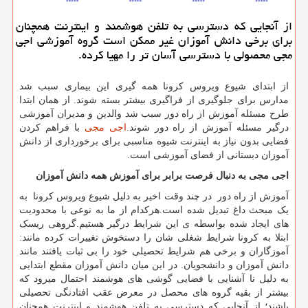
از آنجایی كه دسترسی به تلفن هوشمند و اینترنت همچنان
برای برخی دانش آموزان غیر ممكن است گروه آموزشی اجی
مجی محصولی با دسترسی آسان تر را مهیا كرده.
از ابتدای شیوع ویروس کرونا همه گیری این بیماری سبب شد
مدارس برای جلوگیری از فراگیری بیشتر بسته شوند. از همان ابتدا
طرح مسئله آموزش از راه دور سبب شد والدین و مدیران آموزشی
درگیر مسئله آموزش از راه دور شوند.
اجی مجی
با فراهم کردن
فضایی بدون نیاز به اینترنت شیوه مناسبی برای برخورداری از دانش
آموزان دبستانی از فضای آموزشی است.
اجی مجی به دنبال فرصت برابر برای آموزش همه دانش آموزان
آموزش از راه دور در چند وقت اخیر به دلیل شیوع ویروس کرونا به
یک مبحث داغ تبدیل شده است.هرکدام از ما به نوعی با محدودیت
های ایجاد شده بواسطه ی این شرایط درگیر هستیم.گروهی ریسک
ابتلا به کرونا شرایط شغلی شان را دستخوش تغییرات کرده مانند:
آموزگاران و برخی هم شرایط تحصیلی خود را بی ثبات یافتند مانند
دانش آموزان و دانشجویان. در این میان دانش آموزان مقطع ابتدایی
به دلیل نا آشنایی با فضایی گوشی های هوشمند احتمال میرود که
بیشتر از بقیه گروه های محصل در معرض عقب افتادنگی تحصیلی
باشند؛ از آنجایی که دسترسی به تلفن هوشمند و اینترنت همچنان