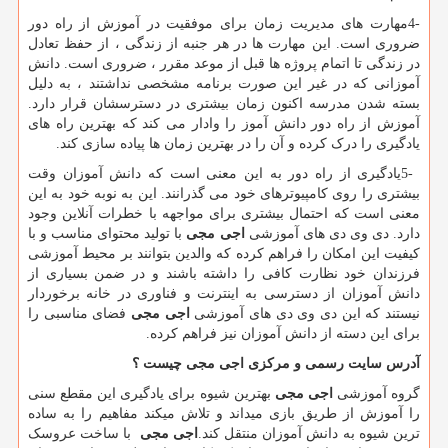
4-
مهارت های مدیریت زمان برای موفقیت در آموزش از راه دور
ضروری است. این مهارت ها در هر جنبه از زندگی ، از حفظ تعادل
در زندگی تا اتمام پروژه ها قبل از موعد مقرر ، ضروری است. دانش
آموزانی که در غیر این صورت برنامه مشخصی نداشتند ، به دلیل
بسته شدن مدرسه اکنون زمان بیشتری در دسترسشان قرار دارد.
آموزش از راه دور دانش آموز را وادار می کند که بهترین راه های
یادگیری را درک کرده و آن را در بهترین زمان ها پیاده سازی کند.
5-
یادگیری از راه دور به این معنی است که دانش آموزان وقت
بیشتری را روی کامپیوترهای خود می گذرانند. این به نوبه خود به این
معنی است که احتمال بیشتری برای مواجهه با خطرات آنلاین وجود
دارد. دی وی دی های آموزشی
اجی مجی
با تولید محتوای مناسب و با
کیفیت این امکان را فراهم کرده که والدین بتوانند بر محیط آموزشی
فرزندان خود نظارت کافی را داشته باشند و در ضمن بسیاری از
دانش آموزان از دسترسی به اینترنت و فناوری در خانه برخوردار
نیستند که این دی وی دی های آموزشی
اجی مجی
فضای مناسبی را
برای این دسته از دانش آموزان نیز فراهم کرده.
آدرس سایت رسمی و مرکزی اجی مجی چیست ؟
گروه آموزشی
اجی مجی
بهترین شیوه برای یادگیری این مقطع سنی
را آموزش از طریق بازی میداند و تلاش میکند مفاهیم را به ساده
ترین شیوه به دانش آموزان منتقل کند.
اجی مجی
با ساخت عروسک