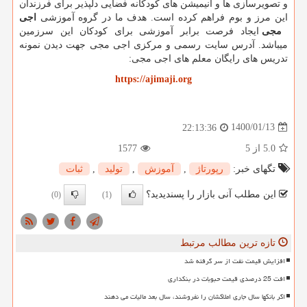
و تصویرسازی ها و انیمیشن های کودکانه فضایی دلپذیر برای فرزندان
این مرز و بوم فراهم کرده است. هدف ما در گروه آموزشی
اجی
مجی
ایجاد فرصت برابر آموزشی برای کودکان این سرزمین
میباشد. آدرس سایت رسمی و مرکزی اجی مجی جهت دیدن نمونه
تدریس های رایگان معلم های اجی مجی:
https://ajimaji.org
1400/01/13
22:13:36
5.0
از 5
1577
تگهای خبر:
رپورتاژ
,
آموزش
,
تولید
,
ثبات
این مطلب آنی بازار را پسندیدید؟
(0)
(1)
تازه ترین مطالب مرتبط
افزایش قیمت نفت از سر گرفته شد
افت 25 درصدی قیمت حبوبات در بنکداری
اگر بانکها سال جاری املاکشان را نفروشند، سال بعد مالیات می دهند