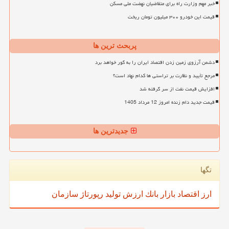
خبر مهم وزارت راه برای متقاضیان نهضت ملی مسکن
قیمت این خودرو ۳۰۰ میلیون تومان ریخت
پربحث ترین ها
دشمن آرزوی زمین زدن اقتصاد ایران را به گور خواهد برد
مرجع تأیید و نظارت بر تراستی ها کدام نهاد است؟
افزایش قیمت نفت از سر گرفته شد
قیمت جدید دام زنده امروز 12 مرداد 1405
جدیدترین ها
تگها
ارز
اقتصاد
بازار
بانك
ارزش
تولید
رپورتاژ
سازمان