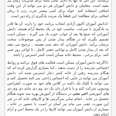
برسانند. این امر نه تنها به دلایل مالی بلکه برای مدیریت زمان نیز
مفید است. معلمان و دانش آموزان هر دو می توانند از این وقت
اضافی استفاده کنند. خواه برای کمی بیشتر چرت زدن یا زمان
اضافی برای مطالعه؛ این قطعاً یک مزیت یادگیری از راه دور است.
2-
دانش آموزان اکنون آزادی انتخاب برنامه خود را دارند. آن ها قادر
به یادگیری با سرعت مناسب خود در یک محیط آرام هستند. دانش
آموزانی که صبح ها بعد از خواب خوب یاد می گیرند ، ممکن است
تصمیم بگیرند که در هنگام بیدار شدن از پس موضوعات سخت
ترشان برآیند. دانش آموزانی که جغد شب هستند ، ترجیح می دهند
که بعد از بیدار شدن کامل و توانایی ذهنی کامل ، تا اواخر روز صبر
کنند. برای برخی ، محیط خانه ممکن است کمتر استرس زا باشد.
3-
اگرچه دانش آموزان ممکن است فعالیت های فوق برنامه و روابط
اجتماعی مدرسه را از دست بدهند ، اما بسیاری گزارش کرده اند که
هنگام مدرسه رفتن از خانه کمتر دچار استرس شده اند. دانش
آموزان می توانند در جایی که احساس راحتی می کنند تحصیل کنند و
می توانند با کلیک یک دکمه در کلاس های خود به صورت کنفرانس
ویدیویی شرکت کنند و یا با قرار دان یک دی وی دی مانند دی وی دی
های آموزشی
اجی مجی
در دستگاه از آموزش بهره مند شوند.هنگام
تحصیل در خانه ، انجام سایر سرگرمی ها و کارهای خانه که در غیر
این صورت عقب می ماند نیز آسان تر است. با حضور در خانه ،
بسیاری از دانش آموزان می توانند کارها را در یک محیط امن و آرام
انجام دهند.