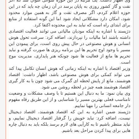
وی اظهار داشت: یک مرتبه در این حوزه سوالی عنوان شد که اگر
نفت و گاز کشور روزی به پایان برسد در آن زمان چه باید که در این
حوزه اعلام کردم، اگر مصرف نفت و گاز به همین موارد محدود
شود، امکان دارد مشکلاتی ایجاد شود اما این گونه استفاده از منابع
برای ابتدای راه است که نباید به این محدوده اکتفا کرد.
دژپسند با اشاره به اینکه مودیان مالیاتی می توانند فعالیت اقتصادی
داشته باشند اما مالیات را نپردازند، اضافه کرد: سرعت تحول هوش
انسانی و هوش مصنوعی در حال پیش روی است، برای پیمودن این
مسیر با وجود اوج تحریم ها این برنامه ریزی ها صورت گرفته و نباید
تحریم ها مانع از فعالیت ها شود چونکه هنر پایداری، مدیریت موج
است.
وزیر اقتصاد با اشاره به اینکه زمانی که هوش انسان تکامل پیدا کند
می تواند کمکی برای هوش مصنوعی باشد، اظهار داشت: اقتصاد
هوشمند، مانع از پایش لحظه ای گمرک می شود چون با به کار گیری
اقتصاد هوشمند همه چیز در لحظه روشن می شود.
وی بیان نمود: ما به دنبال این هستیم تا با وصف مشکلات و وضعیت
نامناسب فعلی بهترین مسیر را شناسایی و از این طریق رفاه مفهوم
دار جامعه انسانی را مهیا نماییم.
دژپسند ضمن اشاره به این که اقتصاد هوشمند، اقتصاد دیجیتال
نیست، اضافه کرد: نباید خویش را گرفتار اقتصاد دیجیتال نماییم، و
نباید منتظر باشیم تا به کارآیی های لازم برسد بلکه باید به دنبال چاره
هایی برای پیدا کردن مراحل بعد باشیم.