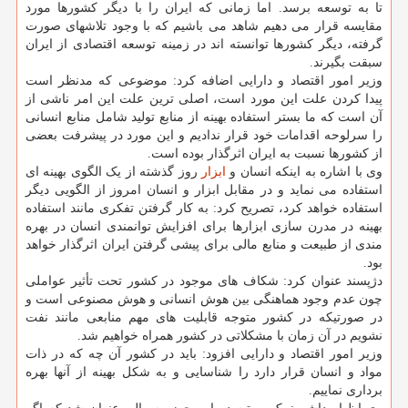
تا به توسعه برسد. اما زمانی که ایران را با دیگر کشورها مورد
مقایسه قرار می دهیم شاهد می باشیم که با وجود تلاشهای صورت
گرفته، دیگر کشورها توانسته اند در زمینه توسعه اقتصادی از ایران
سبقت بگیرند.
وزیر امور اقتصاد و دارایی اضافه کرد: موضوعی که مدنظر است
پیدا کردن علت این مورد است، اصلی ترین علت این امر ناشی از
آن است که ما بستر استفاده بهینه از منابع تولید شامل منابع انسانی
را سرلوحه اقدامات خود قرار ندادیم و این مورد در پیشرفت بعضی
از کشورها نسبت به ایران اثرگذار بوده است.
وی با اشاره به اینکه انسان و
ابزار
روز گذشته از یک الگوی بهینه ای
استفاده می نماید و در مقابل ابزار و انسان امروز از الگویی دیگر
استفاده خواهد کرد، تصریح کرد: به کار گرفتن تفکری مانند استفاده
بهینه در مدرن سازی ابزارها برای افزایش توانمندی انسان در بهره
مندی از طبیعت و منابع مالی برای پیشی گرفتن ایران اثرگذار خواهد
بود.
دژپسند عنوان کرد: شکاف های موجود در کشور تحت تأثیر عواملی
چون عدم وجود هماهنگی بین هوش انسانی و هوش مصنوعی است و
در صورتیکه در کشور متوجه قابلیت های مهم منابعی مانند نفت
نشویم در آن زمان با مشکلاتی در کشور همراه خواهیم شد.
وزیر امور اقتصاد و دارایی افزود: باید در کشور آن چه که در ذات
مواد و انسان قرار دارد را شناسایی و به شکل بهینه از آنها بهره
برداری نماییم.