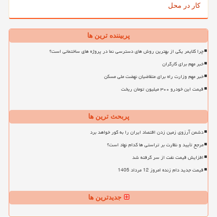
کار در محل
پربیننده ترین ها
چرا کلایمر یکی از بهترین روش های دسترسی نما در پروژه های ساختمانی است؟
خبر مهم برای کارگران
خبر مهم وزارت راه برای متقاضیان نهضت ملی مسکن
قیمت این خودرو ۳۰۰ میلیون تومان ریخت
پربحث ترین ها
دشمن آرزوی زمین زدن اقتصاد ایران را به گور خواهد برد
مرجع تأیید و نظارت بر تراستی ها کدام نهاد است؟
افزایش قیمت نفت از سر گرفته شد
قیمت جدید دام زنده امروز 12 مرداد 1405
جدیدترین ها