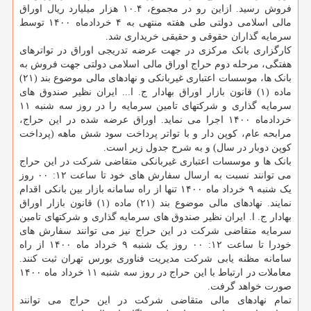
فروش رسید. ازاین رو در مجموع، ۱۰.۴ هزار میلیارد ریال اوراق
مالی اسلامی دولتی طی هفته منتهی به ۴ خردادماه ۱۴۰۰ توسط
سرمایه گذاران حقوقی و حقیقی خریداری شد.
کارگزاری بانک مرکزی در جهت عرضه تدریجی اوراق در تواترهای
هفتگی، مرحله دوم حراج اوراق مالی اسلامی دولتی جهت فروش به
بانک ها، موسسات اعتباری غیربانکی و نهادهای مالی موضوع بند (۲۱)
ماده (۱) قانون بازار اوراق بهادار ج. ا... ایران نظیر صندوق های
سرمایه گذاری و شرکتهای تامین سرمایه را در روز سه شنبه ۱۱
خردادماه ۱۴۰۰ اجرا می نماید. اوراق عرضه شده در این حراج،
مرابحه عام، کوپن دار و با تواتر پرداخت سود شش ماهه (پرداخت
کوپن دوبار در سال) و به شرح جدول زیر است.
بانک ها و موسسات اعتباری غیربانکی متقاضی شرکت در این حراج
می توانند نسبت به ارسال سفارش های خود تا ساعت ۱۲: ۰۰ روز
یک شنبه ۹ خرداد ماه ۱۴۰۰ تنها از راه سامانه بازار بین بانکی اقدام
نمایند. نهادهای مالی موضوع بند (۲۱) ماده (۱) قانون بازار اوراق
بهادار ج. ا. ایران نظیر صندوق های سرمایه گذاری و شرکتهای تامین
سرمایه متقاضی شرکت در این حراج نیز می توانند سفارش های
خودرا تا ساعت ۱۲: ۰۰ روز یک شنبه ۹ خرداد ماه ۱۴۰۰ از راه
سامانه مظنه یابی شرکت مدیریت فناوری بورس تهران ثبت کنند.
معاملات در ارتباط با این حراج در روز سه شنبه ۱۱ خرداد ماه ۱۴۰۰
صورت خواهد گرفت.
تمام نهادهای مالی متقاضی شرکت در این حراج می توانند