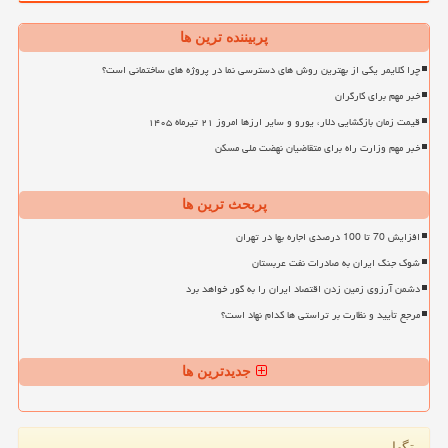
پربیننده ترین ها
چرا کلایمر یکی از بهترین روش های دسترسی نما در پروژه های ساختمانی است؟
خبر مهم برای کارگران
قیمت زمان بازگشایی دلار، یورو و سایر ارزها امروز ۲۱ تیرماه ۱۴۰۵
خبر مهم وزارت راه برای متقاضیان نهضت ملی مسکن
پربحث ترین ها
افزایش 70 تا 100 درصدی اجاره بها در تهران
شوک جنگ ایران به صادرات نفت عربستان
دشمن آرزوی زمین زدن اقتصاد ایران را به گور خواهد برد
مرجع تأیید و نظارت بر تراستی ها کدام نهاد است؟
جدیدترین ها
تگها