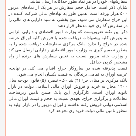
سفارشهای خودرا در هر نماد بطور جداگانه ارسال نمایند.
شایان ذکر است حداقل حجم سفارش در هر یک از نمادهای مزبور
۵۰۰ هزار ورقه است. همین طور به نهادهای مالی شرکت کننده در
این حراج سفارش می شود، تنوع بخشی به سبد دارایی های مالی را
در سفارش گذاری خود مدنظر قرار دهند.
ذکر این نکته ضروریست که وزارت امور اقتصادی و دارایی الزامی
به پذیرش کلیه پیشنهادات دریافت شده یا فروش کلیه اوراق عرضه
شده در حراج را ندارد. بانک مرکزی سفارشات دریافت شده را به
منظور تصمیم گیری به وزارت امور اقتصادی و دارایی ارسال می کند
و وزارت خانه مزبور نسبت به تعیین سفارش های برنده از راه
مشخص کردن حداقل
قیمت پذیرفته شده در سازوکار حراج اقدام می کند. در نهایت،
عرضه اوراق به تمامی برندگان به قیمت یکسان انجام می شود.
بانک مرکزی بر مبنای جزء (۴) بند «ک» تبصره (۵) قانون بودجه سال
۱۴۰۰ مجاز به خرید و فروش اوراق مالی اسلامی دولت در بازار
ثانویه اوراق است. کارگزاری این بانک ضمن تامین زیرساخت
معاملات و برگزاری حراج، تعهدی نسبت به حجم و قیمت اوراق مالی
اسلامی دولتی فروش رفته نداشته و اوراق مزبور را در بازار اولیه به
منظور تامین مالی دولت خریداری نخواهد کرد.