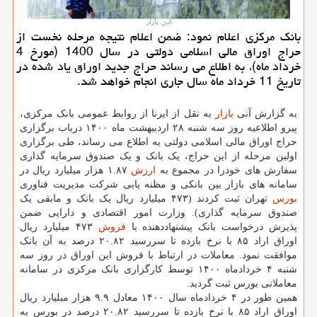
بانک مرکزی اعلام نمود: ضمن اعلام نتیجه مرحله نخست از
حراج اوراق مالی اسلامی دولتی در سال 1400 (مورخ 4
خرداد ماه)، به اطلاع می رساند حراج جدید اوراق یاد شده در
تاریخ 11 خرداد ماه سال جاری انجام خواهد شد.
به گزارش آنی
بازار
به نقل از ایرنا از روابط عمومی بانک مرکزی،
پیرو اطلاعیه روز سه شنبه ۲۸ اردیبهشت ماه ۱۴۰۰ درباب برگزاری
حراج اوراق مالی اسلامی دولتی به اطلاع می رساند، طی برگزاری
اولین مرحله از این حراج، یک بانک و یک صندوق سرمایه گذاری
سفارش های خودرا در مجموع به
ارزش
۱.۸۷ هزار میلیارد ریال در
سامانه های بازار بین بانکی و مظنه یابی شرکت مدیریت فناوری
بورس
تهران ثبت کردند (۴۷۳ میلیارد ریال یک بانک و مابقی یک
صندوق سرمایه گذاری). وزارت امور اقتصادی و دارایی ضمن
پذیرش درخواست بانک پیشنهاددهنده با
فروش
۴۷۳ میلیارد ریال
اوراق اراد ۸۵ با نرخ بازده تا سررسید ۲۰.۸۲ درصد به آن بانک
موافقت نمود. معاملات در ارتباط با فروش این اوراق در روز سه
شنبه ۴ خردادماه ۱۴۰۰ توسط کارگزاری بانک مرکزی در سامانه
معاملاتی بورس ثبت گردید.
همین طور در ۴ خردادماه سال ۱۴۰۰ معادل ۹.۹ هزار میلیارد ریال
اوراق اراد ۸۵ با نرخ بازده تا سررسید ۲۰.۸۲ درصد در بورس به