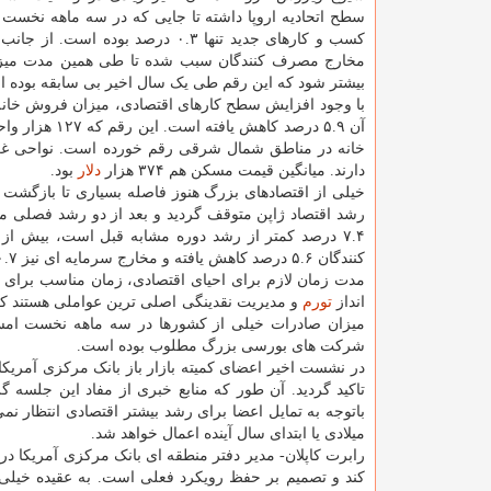
سطح اتحادیه اروپا داشته تا جایی که در سه ماهه نخست
کسب و کارهای جدید تنها ۰.۳ درصد بوده است.
بیشتر شود که این رقم طی یک سال اخیر بی سابقه بوده است. رکو
دارند. میانگین قیمت مسکن هم ۳۷۴ هزار
دلار
بود.
خیلی از اقتصادهای بزرگ هنوز فاصله بسیاری تا بازگشت ب
کنندگان ۵.۶ درصد کاهش یافته و مخارج سرمایه ای نیز ۰.۷ درصد کمتر شده است.
مدت زمان لازم برای احیای اقتصادی، زمان مناسب برای 
انداز
تورم
و مدیریت نقدینگی اصلی ترین عواملی هستند که ه
میزان صادرات خیلی از کشورها در سه ماهه نخست امسال
شرکت های بورسی بزرگ مطلوب بوده است.
در نشست اخیر اعضای کمیته بازار باز بانک مرکزی آمریک
تاکید گردید. آن طور که منابع خبری از مفاد این جلسه گز
باتوجه به تمایل اعضا برای رشد بیشتر اقتصادی انتظار نمی
میلادی یا ابتدای سال آینده اعمال خواهد شد.
رابرت کاپلان- مدیر دفتر منطقه ای بانک مرکزی آمریکا در 
کند و تصمیم بر حفظ رویکرد فعلی است. به عقیده خیلی از