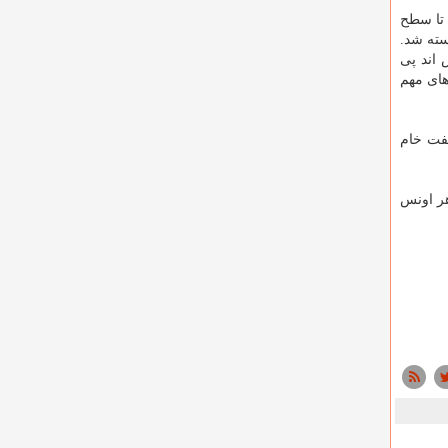
ه شاخص "نیک کی ۲۲۵" بورس توکیو ژاپن با ریزش ۰.۳۳ درصدی تا سطح
 کنگ ۰.۱۸ درصد پایین رفت و در سطح ۲۹ هزار و ۱۱۳.۲۰ واحد بسته شد.
الیا شاخص "اس اند پی
دیگر فاکتورهای مهم
ا ۰.۳۲ درصد افزایش به ۶۶.۸۱ دلار رسید و نفت خام
 در سطح ۱۸۹۷.۸۴ دلار معامله شد. هر اونس