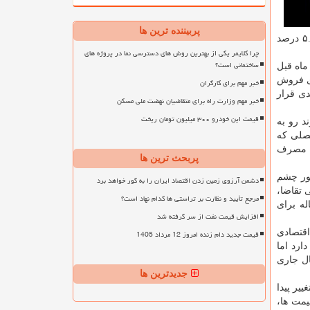
پربیننده ترین ها
مخارج مصرف کنندگان سبب شده تا طی همین مدت میزان ورشکستگی در میان کسب وکارها اروپایی به نسبت سه ماهه قبل آن ۵.۸ درصد
چرا کلایمر یکی از بهترین روش های دسترسی نما در پروژه های
ساختمانی است؟
ین رقم نسبت به ماه قبل
ز پیش بینی های قبلی است، بیش از همه متاثر از کاهش ۱۳.۷ درصدی فروش
خبر مهم برای کارگران
 ۷.۹ درصدی در رده های بعدی قرار
خبر مهم وزارت راه برای متقاضیان نهضت ملی مسکن
قیمت این خودرو ۳۰۰ میلیون تومان ریخت
د رو به
ی ۵.۱ درصدرسید. این رشد فصلی که
د. رشد مخارج مصرف
پربحث ترین ها
طور چشم
دشمن آرزوی زمین زدن اقتصاد ایران را به گور خواهد برد
 تقاضا،
مرجع تأیید و نظارت بر تراستی ها کدام نهاد است؟
ه برای
افزایش قیمت نفت از سر گرفته شد
اقتصادی
قیمت جدید دام زنده امروز 12 مرداد 1405
ارد اما
ال جاری
جدیدترین ها
یر پیدا
یمت ها،