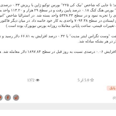
در معاملات بورس های آسیا، شاخص ها عملکرد بدی داشتند؛ تا جایی ک
۲۸ هزار و ۶۴۲.۱۹ واحدی پایین رفت. شاخص "هانگ سنگ" بورس هنگ
در چین شاخص "شانگهای کامپوزیت" افزایش ۰.۳۳ درصدی را تجربه نمود و در سطح ۵۳۳۸.۳۳ واحد بسته شد. در استر
اس اند ایکس ۲۰۰" بورس سیدنی با ۰.۰۳ درصد افزایش و ایستادن در سطح ۷۰۹۴.۳۸ واحدی به کار خود خاتمه داد. در میان 
 تغییرات قیمتی، ساعت پایانی معاملات روزانه بورس نیویورک بوده است.)
در بازار طلای سیاه روند قیمت ها صعودی بود. هر بشکه نفت "وست تگزاس اینتر مدیت" ب
همین طور در بازار فلزات گران بها، بهای هر اونس طلا با افزایش ۰.۰۶ درصدی نسبت به روز قبل
5.0
از 5
1372
بانك
(