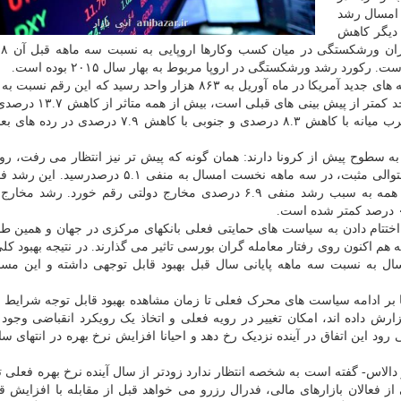
 امسال رشد
 از جانب دیگر کاهش
رد رشد ورشکستگی در اروپا مربوط به بهار سال ۲۰۱۵ بوده است.
با وجود افزایش سطح کارهای اقتصادی، میزان فروش خانه های جدید آمریکا در ماه آوریل به ۸۶۳ هزار واحد رسید که ا
آن ۵.۹ درصد کاهش یافته است. این رقم که ۱۲۷ هزار واحد کمتر ا
خانه در مناطق شمال شرقی رقم خورده است. نواحی غرب میانه با کاهش ۸.۳ درصدی و جنوبی با کاهش
ه سطوح پیش از کرونا دارند: همان گونه که پیش تر نیز انتظار می رفت، رون
رشد اقتصاد ژاپن متوقف گردید و بعد از دو رشد فصلی متوالی مثبت، در سه ماهه نخست امسال به منف
۷.۴ درصد کمتر از رشد دوره مشابه قبل است، بیش از همه به سبب رشد منفی ۶.۹ درصدی مخارج دولتی رقم خور
اختتام دادن به سیاست های حمایتی فعلی بانکهای مرکزی در جهان و همین 
م اکنون روی رفتار معامله گران بورسی تاثیر می گذارند. در نتیجه بهبود کلی
 به نسبت سه ماهه پایانی سال قبل بهبود قابل توجهی داشته و این مسال
ا بر ادامه سیاست های محرک فعلی تا زمان مشاهده بهبود قابل توجه شرایط 
ارش داده اند، امکان تغییر در رویه فعلی و اتخاذ یک رویکرد انقباضی وجود د
 رود این اتفاق در آینده نزدیک رخ دهد و احیانا افزایش نرخ بهره در انتهای س
دالاس- گفته است به شخصه انتظار ندارد زودتر از سال آینده نرخ بهره فعلی تغی
 فعالان بازارهای مالی، فدرال رزرو می خواهد قبل از مقابله با افزایش ق