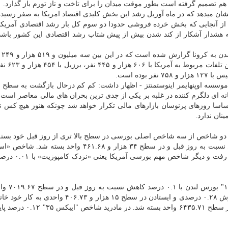
 هم تصمیم گرفته است بطور موقت میدان را برای تاخت و تاز تورم باز گذارد.
شان میدهد که در ماه آوریل رشد این بخش کلیدی اقتصاد امریکا به صفر رسیده
 از آنجایی که بخش خرده فروشی حدودا دو سوم کل بار رشد اقتصادی آمریکا
هشدار آشکار از کند شدن بیش از پیش شتاب رشد اقتصادی این کشور باشد.
تا حالا 
خودرا از دست داده اند. در میان کش
سسه اوپنهایمر اینوستمنتز - اظهار داشت: کم کم درحال بازگشت به سطح 
 ای دلگرم کننده در غلبه بر یکی از جدی ترین بحران های مالی معاصر است. 
اساسا روزهای پرنوسان بازارهای مالی تکرار خواهد شد چونکه هنوز هیچ کس 
ان ندارد.
ه دو شاخص از سه شاخص اصلی بورسی در سطح بالا تری از روز قبل خود بسته
شاخص «داوجونز ایدانستریال اوریج» با ۰.۴ درصد افزایش نسبت به روز قبل و در سطح ۳۴ هزار و ۴۶۱.۶۸ وا
۵۰۰» با ۰.۱۴ درصد افزایش تا سطح ۴۲۰۱.۷۸ واحدی 
در اروپا، شاخص "فوتسی ۱۰۰
شد. شاخص "دکس ۳۰" بورس فرانکفورت در آلمان با ریزش ۰.۲۸ درصدی و ایستادن در سطح ۱۵ هزار و ۷۳
شاخص "کک ۴۰" بورس پاریس با پیشروی ۰.۶۹ درصدی در سطح ۶۴۳۵.۷۱ وا