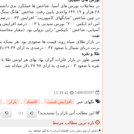
آسیایی، شاخص " تاپیکس" ژاپن نزولی بود. (معیار محاسبه
نفت
برنت دریای شمال با صعود ۰.۳۷ درصدی به ازای ۶۹.۳۴ دلار در هر بشکه مبادله شد.
طلا و نقره
نقره با صعود ۰.۳ درصدی به ازای ۲۷.۹۷ دلار مبادله شد.
1400/03/07
15:39:41
تگهای خبر:
افزایش قیمت
,
اقتصاد
,
بازار
,
این مطلب آنی بازار را پسندیدید؟
0)
(1)
تازه ترین مطالب مرتبط
دشمن آرزوی زمین زدن اقتصاد ایران را به گور خواهد برد