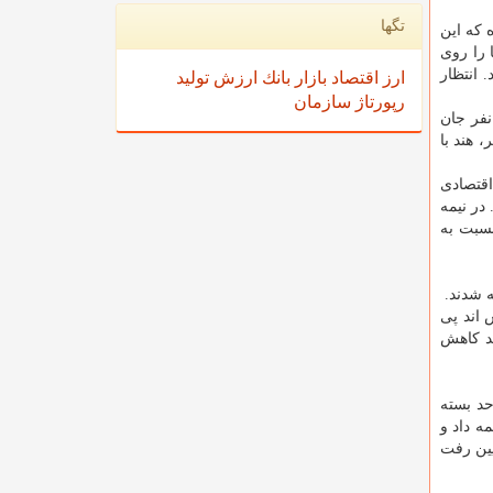
تگها
 که این
 را روی
 انتظار
ارز
اقتصاد
بازار
بانك
ارزش
تولید
رپورتاژ
سازمان
بیش از ۱۶۹ میلیون و ۴۲۵ هزار و ۹۱۲ مورد مبتلاشدن به کرونا گزارش شده است که در این بین سه میلیون و ۵۱۹ هزار و ۲۴۹ نفر جان
ورهای مختلف، بالاترین تلفات مربوط به آمریکا با ۶۰۶ هزار و ۴۴۵ نفر، برزیل با ۴۵۴ هزار و ۶۲۳ نفر، هند با
اقتصادی
در نیمه
نسبت به
 شدند.
حد بسته شد. شاخص «اس اند پی
بالا رفت و دیگر شاخص مهم بورسی آمریکا یعنی «نزدک کامپوزیت» با ۰.۰۱ درصد کاهش
" بورس لندن با ۰.۱ درصد کاهش نسبت به روز قبل و در سطح ۷۰۱۹.۶۷ واحد بسته
۴۰۶. واحدی به کار خود خاتمه داد و
حد بسته شد. در مادرید شاخص "ایبکس ۳۵" ۰.۱۲ درصد پایین رفت