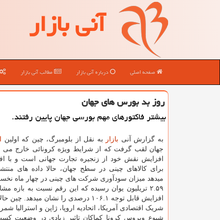
آنی بازار
صفحه اصلی
درباره آنی بازار
مطالب آنی بازار
روز بد بورس های جهان
بیشتر فاکتورهای مهم بورسی جهان پایین رفتند.
به گزارش آنی
بازار
به نقل از بلومبرگ، چین که اولین
ا
جهان لقب گرفت که از شرایط ویژه کرونائی خارج می 
افزایش نقش خود از زنجیره تجارت جهانی است و با اف
برای کالاهای چینی در سطح جهان، حالا داده های منت
میدهد میزان سودآوری شرکت های چینی در چهار ماه نخس
۲.۵۹ تریلیون یوان رسیده که این رقم نسبت به بازه مش
افزایش قابل توجه ۱۰۶.۱ درصدی را نشان میدهد. چ
شریک اقتصادی آمریکا، اتحادیه اروپا، ژاپن و استرالیا شم
شیوع ویروس کرونا کماکان تاثیر زیادی در وضعیت کسب