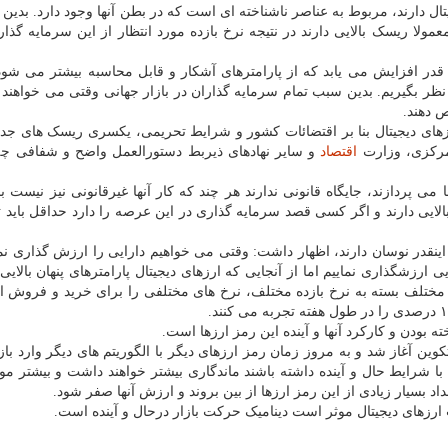
ل دارند، مربوط به عناصر ناشناخته ای است که در بطن آنها وجود دارد. بدین
ولا ریسک بالایی دارند در نتیجه نرخ بازده مورد انتظار از این سرمایه گذا
 قدر افزایش می یابد که از پارامترهای آشکار و قابل محاسبه بیشتر می شود 
نظر بگیریم. بدین سبب تمام سرمایه گذاران در بازار جهانی وقتی می خواهن
ص دهند.
رزهای دیجیتال بنا بر اقتضائات کشور و شرایط تحریمی، یکسری ریسک های جدید
مرکزی، وزارت
اقتصاد
و سایر نهادهای ذیربط دستورالعمل واضح و شفافی چه
 پردازند، جایگاه قانونی ندارند هر چند که کار آنها غیرقانونی نیز نیست بنا
لایی دارند و اگر کسی قصد سرمایه گذاری در این عرصه را دارد حداقل باید 
ینقدر نوسان دارند، اظهار داشت: وقتی می خواهیم دارایی را ارزش گذاری نمای
یی ارزشگذاری نماییم اما از آنجایی که ارزهای دیجیتال پارامترهای پنهان بالایی
 مختلف بسته به نرخ بازده مختلف، نرخ های مختلفی را برای خرید و فروش ا
ه بودن و کارکرد آنها و آینده این رمز ارزها است.
ین آغاز شد و به مروز زمان رمز ارزهای دیگر با الگوریتم های دیگر وارد باز
ا شرایط حال و آینده داشته باشند ماندگاری بیشتر خواهند داشت و بیشتر مور
د بسیار زیادی از این رمز ارزها از بین بروند و ارزش آنها صفر شود.
ارزهای دیجیتال موثر است دینامیک حرکت بازار درحال و آینده است.