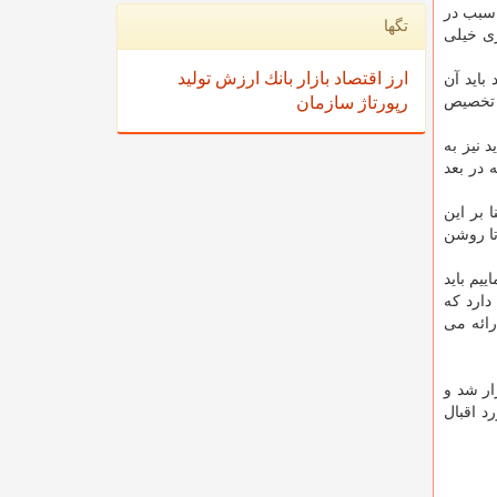
 سبب در
تگها
ری خیلی
ارز
اقتصاد
بازار
بانك
ارزش
تولید
باید آن
د تخصیص
رپورتاژ
سازمان
 نیز به
 در بعد
 بر این
تا روشن
یم باید
 دارد که
رائه می
ار شد و
د اقبال