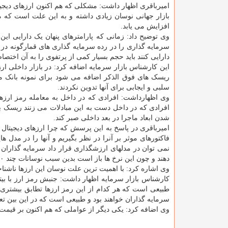
امیرباقری اظهار داشت: مشکلی که هم اکنون ارزهای دیجیتا
بازار جهانی نوسان زیادی داشته و به این علت است که معم
افزایش می یابد.
وی توضیح داد: زمانی که پارامترهای پنهان یک دارایی این
سرمایه گذاری را در رده سرمایه گذاری های قمارگونه در 
دارایی کنند باید حجم بسیار کمی از پرتفوی را به آن اختصا
این کارشناس بازار سرمایه اضافه کرد: در بازار داخلی ا
ریسک های فوق الذکر اضافه می شود برای نمونه بانک 
سلبی و ایجابی برای آنها تدوین نکردند.
وی اظهارداشت: افرادی که در داخل به معامله رمز ارزها می
افرادی که در داخل دست به این مبادلات می زنند ریسک با
شدن ابعاد ماجرا در بعد داخلی صبر کند.
امیرباقری در پاسخ به این پرسش که چرا ارزهای دیجیتال ا
فاکتورهای موثر بر آنرا در نظر بگیریم و آنها را در مدل ها
نمی توان در مدلهای ارزشگذاری قرار داد سرمایه گذاران
دهند و چون این نرخ ها باز است بدین سبب نوسانات چند ۱۰ درصدی را در طول هفته تجربه می کنند.
وی اشاره کرد: با اهمیت ترین علت نوسان این ارزها ناشناخت
کارشناس بازار سرمایه اظهار داشت: جنبش رمز ارز با بیتکو
طبیعی است که هر کدام از این رمز ارزها تطابق بیشتری ب
سرمایه گذاران خواهند بود و طبیعی است که در این بین تعدا
وی اضافه کرد: یکی دیگر از عواملی که هم اکنون بر قیمت 