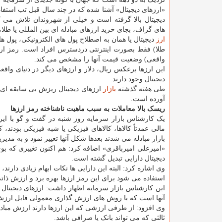
«ارزهای دیجیتال» آشنا شده که در چند سال قبل تب استفاد
دیجیتال بالا گرفته است و خیلی از شهروندان تلاش می کن
های گزاف، بجای خرید ارزهای مبادله ای بین المللی یا طلا، 
ارز
دیجیتال یا همان به اصطلاح پول های الکترونیکی، پول ه
طلا) فقط بصورت اینترنتی دردسترس افراد است. رمز ارزه
واقعی) وضعیت قیمت آنها را مشخص می کند.
این ارزها برعکس ریال، دلار و ارزهای دیگر در دنیای واق
دیجیتال وجود دارند.
طی هفته گذشته
بازار
آورده است.
ریسک بالا معاملات به سبب ماهیت ناشناخته رمز ارزها
یک کارشناس بازار سرمایه روز شنبه در گفت و گو با ایرنا 
مالی عمدتاً کالاها، کالاهای فیزیکی یا شبه فیزیکی بودند
بازار مبادله می شدند بعدها شکل آنها تغییر نمود و به مدیر
«امیرعلی امیرباقری» اضافه کرد: هم اکنون تغییری که بوج
دیجیتال دارایی تبدیل گشته است.
وی اشاره کرد: البته این دارایی ها نکات ابهام زیادی دار
استفاده می شود برای این رمز ارزها بهره برد و ارزش ذات
این کارشناس بازار سرمایه اظهار داشت: ارزهای دیجیتال 
آنها است که با روش های ارزش گذاری معمولی قابل ارزش 
وی افزود: از طرفی ارزشی که این ارزها دارند ارزش مب
ثالثی که می تواند بانک یا صرافی باشد.