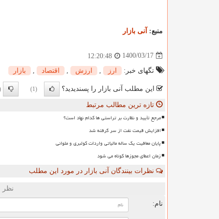
منبع:
آنی بازار
1400/03/17
12:20:48
تگهای خبر:
ارز
,
ارزش
,
اقتصاد
,
بازار
این مطلب آنی بازار را پسندیدید؟
0)
(1)
تازه ترین مطالب مرتبط
مرجع تأیید و نظارت بر تراستی ها کدام نهاد است؟
افزایش قیمت نفت از سر گرفته شد
پایان معافیت یک ساله مالیاتی واردات کولبری و ملوانی
زمان اعطای مجوزها کوتاه می شود
نظرات بینندگان آنی بازار در مورد این مطلب
نظر ش
نام: