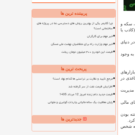
پربیننده ترین ها
چرا کلایمر یکی از بهترین روش های دسترسی نما در پروژه های
، سکه و
ساختمانی است؟
کاذب یا
خبر مهم برای کارگران
ر دنیای
خبر مهم وزارت راه برای متقاضیان نهضت ملی مسکن
قیمت این خودرو ۳۰۰ میلیون تومان ریخت
ازار به وجود
پربحث ترین ها
ازارهای
مرجع تأیید و نظارت بر تراستی ها کدام نهاد است؟
اغذی در
افزایش قیمت نفت از سر گرفته شد
 مدیریت
قیمت جدید دام زنده امروز 12 مرداد 1405
پایان معافیت یک ساله مالیاتی واردات کولبری و ملوانی
ای مالی
ته بودن
جدیدترین ها
رد.
 به شخص