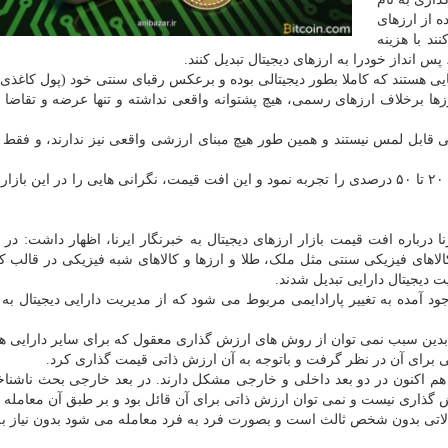
ه از ارزهای
ند با هزینه
پس انداز خودرا به ارزهای دیجیتال تبدیل کنند.
ایی هستند که کاملا بطور دیجیتالی بوده و برعکس رقبای سنتی خود (پول کاغذی
ا برخلاف ارزهای رسمی، هیچ پشتوانه واقعی نداشته و تنها عرضه و تقاضا (
عی قابل لمس نیستند و همین طور هیچ مبنای ارزشی واقعی نیز ندارند، و فقط د
ارزهای دیجیتال ریزش بی سابقه ای ۲۰ تا ۵۰ درصدی را تجربه نمود و این افت قیمت، نگرانی هایی را در این ب
درباره افت قیمت بازار ارزهای دیجیتال به خبرنگار ایرنا، اظهار داشت: در ب
، کالاهای فیزیکی سنتی مثل ملک، طلا و ارزها و کالاهای شبه فیزیکی در قالب ک
یت دیجیتال دارایی تبدیل شدند.
ود آمده به تغییر پارادایمی مربوط می شود که از مدیریت دارایی دیجیتال به
ند، بدین سبب نمی توان از روش های ارزش گذاری معقول که برای سایر دارایی ه
ی برای آن در نظر گرفت و باتوجه به آن ارزش ذاتی قیمت گذاری کرد.
هم اکنون در دو بعد داخلی و خارجی مشکل دارند. در بعد خارجی بحث ناشناخ
گذاری نیست و نمی توان ارزش ذاتی برای آن قائل بود و بر طبق آن معامله ک
ادلاتی بدون شخص ثالث است و بصورت فرد به فرد معامله می شود بدون نیاز