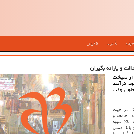
تولید
خرید
فروش
 از معیشت
د فرآیند
رفاهی هفت
نک در جهت
ف جامعه و
 ابلاغ شیوه
ج بانک «ملی
ارگران» با