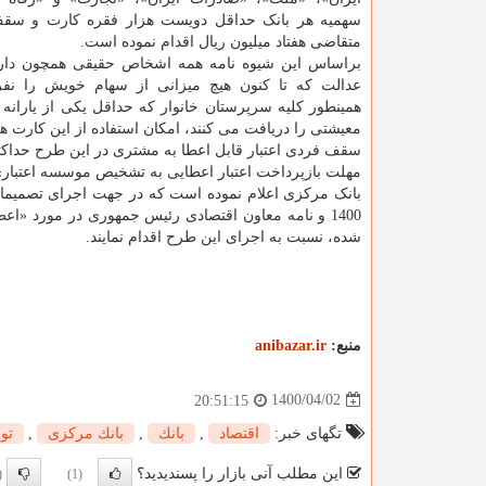
سهمیه هر بانک حداقل دویست هزار فقره کارت و سق
متقاضی هفتاد میلیون ریال اقدام نموده است.
براساس این شیوه نامه همه اشخاص حقیقی همچون دارن
عدالت که تا کنون هیچ میزانی از سهام خویش را نفر
همینطور کلیه سرپرستان خانوار که حداقل یکی از یارانه 
معیشتی را دریافت می کنند، امکان استفاده از این کارت ها 
سقف فردی اعتبار قابل اعطا به مشتری در این طرح حداکثر مبلغ ۷۰ میلیون ر
مهلت بازپرداخت اعتبار اعطایی به تشخیص موسسه اعتباری حداکثر ۸
بانک مرکزی اعلام نموده است که در جهت اجرای تصمیما
1400 و نامه معاون اقتصادی رئیس جمهوری در مورد «اعط
شده، نسبت به اجرای این طرح اقدام نمایند.
منبع:
anibazar.ir
1400/04/02
20:51:15
تگهای خبر:
اقتصاد
,
بانك
,
بانك مركزی
,
تول
این مطلب آنی بازار را پسندیدید؟
0)
(1)