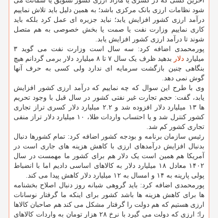
آخرین کسی که در کسری یا مازاد ارزی کشور تشویق یا شماتت می
شود نظامات ارزی بانک مرکزی باشد؛ به همین دلیل باید تلاش نماییم
درآمد ارزی کشور افزایش یابد؛ نباید جزیره ای عمل کرد بلکه باید
کاری نماییم وزارت نفت یا صمت یا بخش خصوصی به هم متصل
شوند تا درآمد ارزی کشور افزایش یابد.
پورمحمدی اضافه کرد: سه سال است وزارت نفت می گوید ۳
میلیارد
دلار
بدهید ظرف یک سال ۷ تا ۸ میلیارد دلار برمی گردانم هیچ
بنگاهی چنین بازگشت سرمایه ای ندارد ولی کسی به حرف آنها
گوش نمی دهد.
وی با طرح این سوال که چه نماییم که درآمد ارزی کشور افزایش
یابد، گفت: حجم تجارت غیر نفتی کشور در سال قبل با وجود تحریم
ها ۱۳ میلیارد دلار افزوده شد و ۲.۲ میلیارد دلار کسری تراز تجاری
کشور کنترل شد و یا احتساب واردات طلا، ۱۰ میلیارد دلار تراز منفی
تجاری کشور کم شد.
رئیس سازمان برنامه و بودجه کشور اضافه کرد: تمام کشورها دنبال
بدنبال افزایش درآمدهای ارزی با کاهش هزینه های جاری است در
آمریکا هم همین است یک دلار هم برای کشور ما مهمست در سال
۱۴۰۲ معادل ۱۸ میلیارد دلار به کالاهای اساسی دادیم اما با انضباط
پولی پارینه به ۱۴ و امسال به ۱۲ میلیارد دلار کاهش پیدا می کند.
پورمحمدی اضافه کرد: باید گروهی شبانه روز دنبال اصلاح بخشنامه
ها برای کاهش هزینه ها باشد کشور برای اینکه ما گرفتار نوسانات
ارزی هستیم که هم دولت را گرفتار مشکل می کند هم صاحبان کالاها
را؛ ارزی که دولت می گیرد با نرخ ۲۸ هزار تومان به واردات کالاهای