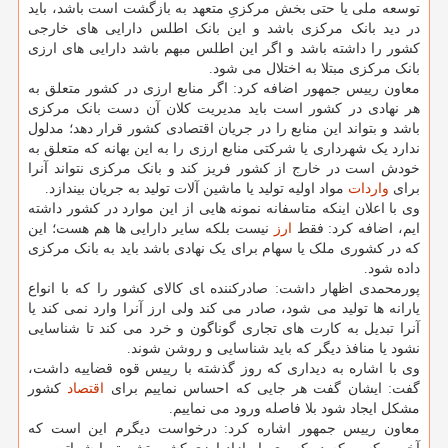
توسعه ملی یا حتی بخش مرکزیِ متعهد به بازگشت است باشد، باید
در دید بانک مرکزی باشد و این بانک اطلس دارایی های خارجی
کشور را داشته باشد و اگر این اطلس مبهم باشد دارایی های ارزی
بانک مرکزی مبتلا به اختلال می شود.
معاون رییس جمهور اضافه کرد: اگر منابع ارزی در کشور متعلق به
هر نهادی در کشور است باید مدیریت کلان آن دست بانک مرکزی
باشد و بتواند این منابع را در جریان اقتصادی کشور قرار دهد؛ مدلول
ندارد یک شهرداری یا شرکتی منابع ارزی را به این بهانه که متعلق به
خودش است در خارج از کشور فریز کند و بانک مرکزی نتواند آنرا
برای
واردات
مواد اولیه تولید یا ماشین آلات تولید به جریان بیندازد.
وی با اعلان اینکه متاسفانه نمونه هایی از این موارد در کشور داشته
ایم، اضافه کرد: فقط
ارز
نیست بلکه سایر دارایی ها هم هست؛ این
که در کشوری ملک یا سهام برای یک نهادی باشد باید به بانک مرکزی
داده شود.
پورمحمدی اظهار داشت: صادرکننده ‍ای کالای کشور را که با انواع
یارانه ها تولید می شود، صادر می کند ولی ارز آنرا وارد نمی کند یا
آنرا تبدیل به کارت های تجاری گوناگون و خرد می کند تا شناسایی
نشود یا منافذ دیگر که باید شناسایی و روشن شوند.
وی با اشاره به دیداری که روز گذشته با رییس قوه قضاییه داشت،
گفت: ایشان گفت هر جایی که احساس نماییم برای
اقتصاد
کشور
مشکل ایجاد شود بلا فاصله ورود می نماییم.
معاون رییس جمهور اشاره کرد: درخواست دیگرم این است که