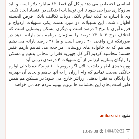
اساسی اختصاص می دهد و کل آن فقط ۱۲ میلیارد دلار است و باید
سازوکاری طراحی شود تا این نوسانات اختلالی در اقتصاد ایجاد نکند.
وی با اشاره به گلایه نظام بانکی درباب تکالیف بانکی قرض الحسنه
اظهار داشت: این تسهیلات دو مورد هست یکی تسهیلات ازدواج و
فرزندآوری با نرخ ۴ درصد است و دیگری مسکن روستایی است که
اختلاف نرخ ۴ تا ۲۳ درصد را سازمان برنامه باید یارانه بدهد در
صورتیکه نرخ واقعی ۳۰ درصد است و ما ۲۶ درصد یارانه می دهیم
بعد هم که به خانواده های روستایی مراجعه می نماییم بازهم فقیر
هستند؛ محاسبه کردیم اگر کل جهیزیه فقرا را مجانی بدهیم و مسکن
را رایگان بسازیم ارزانتر از آن تسهیلات ۴ درصدی درمی آید.
پورمحمدی اظهار داشت: الان اگر برویم با ۱۰ تولیدکننده داخلی لوازم
خانگی صحبت نماییم که وام ارزان را به آنها بدهیم و بجای آن جهیزیه
را رایگان به فقرا بدهند، ارزانتر خارج می شود؛ در مسکن هم همین
طور است بجای این بخشنامه ها برویم ببینیم مردم چه می خواهند.
منبع:
anibazar.ir
1404/02/22
10:49:08