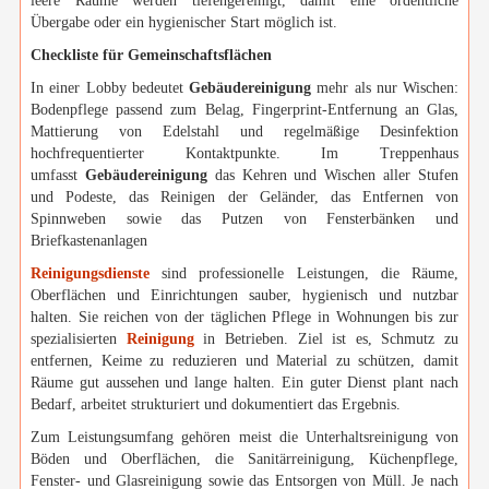
leere Räume werden tiefengereinigt, damit eine ordentliche
Übergabe oder ein hygienischer Start möglich ist.
Checkliste für Gemeinschaftsflächen
In einer Lobby bedeutet
Gebäudereinigung
mehr als nur Wischen:
Bodenpflege passend zum Belag, Fingerprint-Entfernung an Glas,
Mattierung von Edelstahl und regelmäßige Desinfektion
hochfrequentierter Kontaktpunkte. Im Treppenhaus
umfasst
Gebäudereinigung
das Kehren und Wischen aller Stufen
und Podeste, das Reinigen der Geländer, das Entfernen von
Spinnweben sowie das Putzen von Fensterbänken und
Briefkastenanlagen
Reinigungsdienste
sind professionelle Leistungen, die Räume,
Oberflächen und Einrichtungen sauber, hygienisch und nutzbar
halten. Sie reichen von der täglichen Pflege in Wohnungen bis zur
spezialisierten
Reinigung
in Betrieben. Ziel ist es, Schmutz zu
entfernen, Keime zu reduzieren und Material zu schützen, damit
Räume gut aussehen und lange halten. Ein guter Dienst plant nach
Bedarf, arbeitet strukturiert und dokumentiert das Ergebnis.
Zum Leistungsumfang gehören meist die Unterhaltsreinigung von
Böden und Oberflächen, die Sanitärreinigung, Küchenpflege,
Fenster- und Glasreinigung sowie das Entsorgen von Müll. Je nach