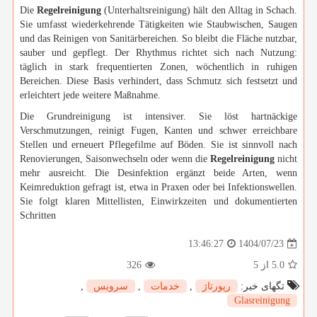
Die
Regelreinigung
(Unterhaltsreinigung) hält den Alltag in Schach.
Sie umfasst wiederkehrende Tätigkeiten wie Staubwischen, Saugen
und das Reinigen von Sanitärbereichen. So bleibt die Fläche nutzbar,
sauber und gepflegt. Der Rhythmus richtet sich nach Nutzung:
täglich in stark frequentierten Zonen, wöchentlich in ruhigen
Bereichen. Diese Basis verhindert, dass Schmutz sich festsetzt und
erleichtert jede weitere Maßnahme.
Die Grundreinigung ist intensiver. Sie löst hartnäckige
Verschmutzungen, reinigt Fugen, Kanten und schwer erreichbare
Stellen und erneuert Pflegefilme auf Böden. Sie ist sinnvoll nach
Renovierungen, Saisonwechseln oder wenn die
Regelreinigung
nicht
mehr ausreicht. Die Desinfektion ergänzt beide Arten, wenn
Keimreduktion gefragt ist, etwa in Praxen oder bei Infektionswellen.
Sie folgt klaren Mittellisten, Einwirkzeiten und dokumentierten
Schritten
1404/07/23
13:46:27
326
از 5
5.0
,
سرویس
,
خدمات
,
رپورتاژ
تگهای خبر:
Glasreinigung