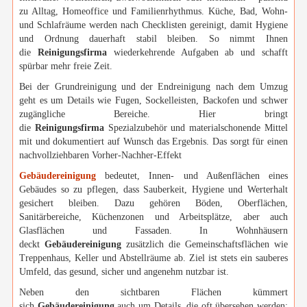
zu Alltag, Homeoffice und Familienrhythmus. Küche, Bad, Wohn-
und Schlafräume werden nach Checklisten gereinigt, damit Hygiene
und Ordnung dauerhaft stabil bleiben. So nimmt Ihnen
die
Reinigungsfirma
wiederkehrende Aufgaben ab und schafft
spürbar mehr freie Zeit.
Bei der Grundreinigung und der Endreinigung nach dem Umzug
geht es um Details wie Fugen, Sockelleisten, Backofen und schwer
zugängliche Bereiche. Hier bringt
die
Reinigungsfirma
Spezialzubehör und materialschonende Mittel
mit und dokumentiert auf Wunsch das Ergebnis. Das sorgt für einen
nachvollziehbaren Vorher-Nachher-Effekt
Gebäudereinigung
bedeutet, Innen- und Außenflächen eines
Gebäudes so zu pflegen, dass Sauberkeit, Hygiene und Werterhalt
gesichert bleiben. Dazu gehören Böden, Oberflächen,
Sanitärbereiche, Küchenzonen und Arbeitsplätze, aber auch
Glasflächen und Fassaden. In Wohnhäusern
deckt
Gebäudereinigung
zusätzlich die Gemeinschaftsflächen wie
Treppenhaus, Keller und Abstellräume ab. Ziel ist stets ein sauberes
Umfeld, das gesund, sicher und angenehm nutzbar ist.
Neben den sichtbaren Flächen kümmert
sich
Gebäudereinigung
auch um Details, die oft übersehen werden: