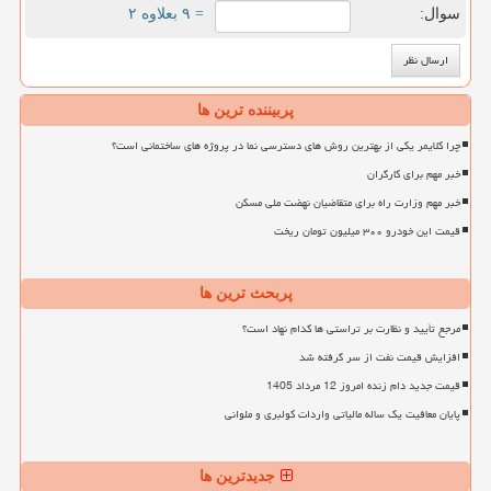
سوال:
= ۹ بعلاوه ۲
پربیننده ترین ها
چرا کلایمر یکی از بهترین روش های دسترسی نما در پروژه های ساختمانی است؟
خبر مهم برای کارگران
خبر مهم وزارت راه برای متقاضیان نهضت ملی مسکن
قیمت این خودرو ۳۰۰ میلیون تومان ریخت
پربحث ترین ها
مرجع تأیید و نظارت بر تراستی ها کدام نهاد است؟
افزایش قیمت نفت از سر گرفته شد
قیمت جدید دام زنده امروز 12 مرداد 1405
پایان معافیت یک ساله مالیاتی واردات کولبری و ملوانی
جدیدترین ها