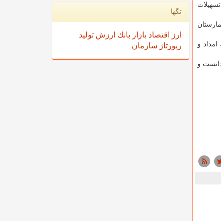
تسهیلات
تگها
ره به مشاركت فعال خیران استان در رسیدگی به محرومان و نیازمندان، یادآوری كرد: هم اكنون 2 بیمارستان
ارز
اقتصاد
بازار
بانك
ارزش
تولید
امداد و
رپورتاژ
سازمان
دانست و