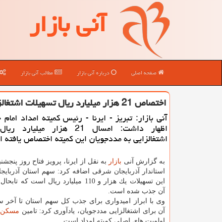
آنی بازار
صفحه اصلی
درباره آنی بازار
مطالب آنی بازار
اختصاص 21 هزار میلیارد ریال تسهیلات اشتغالزایی به مددجویان
آنی بازار: تبریز - ایرنا - رئیس كمیته امداد امام 
اظهار داشت: امسال 21 هزار میلیار
اشتغالزایی به مددجویان این كمیته اختصاص یافته 
به گزارش آنی
بازار
به نقل از ایرنا، پرویز فتاح روز پنجشنبه
استاندار آذربایجان شرقی اضافه كرد: سهم استان آذربایج
آن جذب شده است.
وی با ابراز امیدواری برای جذب كل سهم استان تا آخر
آن برای اشتغالزایی مددجویان، یادآوری كرد: تامین
مسكن
ن
اولویت های اصلی كمیته امداد است.