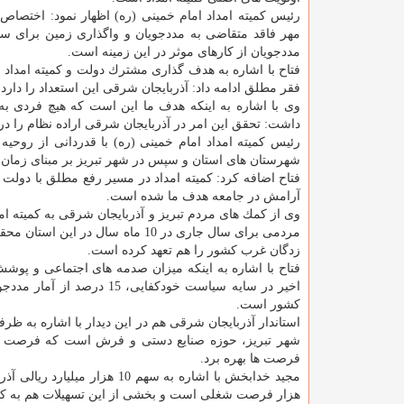
رئیس كمیته امداد امام خمینی (ره) اظهار نمود: اختصاص
مهر فاقد متقاضی به مددجویان و واگذاری زمین برای 
مددجویان از كارهای موثر در این زمینه است.
فتاح با اشاره به هدف گذاری مشترك دولت و كمیته امداد 
فقر مطلق ادامه داد: آذربایجان شرقی این استعداد را دار
وی با اشاره به اینكه هدف ما این است كه هیچ فردی به
داشت: تحقق این امر در آذربایجان شرقی اراده نظام را در ا
رئیس كمیته امداد امام خمینی (ره) با قدردانی از روح
شهرستان های استان و سپس در شهر تبریز بر مبنای زمان
فتاح اضافه كرد: كمیته امداد در مسیر رفع مطلق با دول
آرامش در جامعه هدف ما شده است.
زدگان غرب كشور را هم تعهد كرده است.
اخیر در سایه سیاست خودكفا
كشور است.
استاندار آذربایجان شرقی هم در این دیدار با اشاره به 
شهر تبریز، حوزه صنایع دستی و فرش است كه فرصت منا
فرصت ها بهره برد.
هزار فرصت شغلی است و بخشی از این تسهیلات هم به كمی