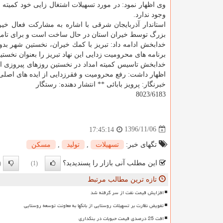
وی اظهار نمود: در مورد تسهیلات اشتغال زایی خود كمیته
وجود ندارد.
بزرگ توسط خیران استان در حال ساخت است و برای تام
خدابخش ادامه داد: تبریز با كمك خیران، نخستین شهر بدون
برنامه های محرومیت زدایی این نهاد تبریز را بعنوان نخس
خدابخش تاسیس كمیته امداد در نخستین روزهای پیروزی ان
اظهار داشت: رفع محرومیت و فقرزدایی از ایده های اصلی 
خبرنگار: پرویز بابائی ** انتشار دهنده: رستگار
8023/6183
1396/11/06
17:45:14
تگهای خبر:
تسهیلات
,
تولید
,
مسكن
این مطلب آنی بازار را پسندیدید؟
0)
(1)
تازه ترین مطالب مرتبط
افزایش قیمت نفت از سر گرفته شد
تفویض نظارت بر تسهیلات روستایی از بانکها به معاونت توسعه روستایی
افت 25 درصدی قیمت حبوبات در بنکداری