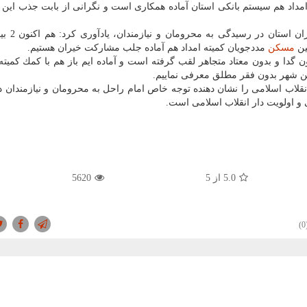
 امداد هم سیستم بانكی استان آماده همكاری است و نگرانی از بابت جذب این 
استاندار آذربایجان شرقی با اشا
ین
مسكن
مددجویان كمیته امداد هم آماده جلب مشاركت خیران هستیم.
 گدا و بدون معتاد متجاهر لقب گرفته است و آماده ایم باز هم با كمك كمیته 
تین شهر بدون فقر مطلق معرفی نماییم.
قلاب اسلامی را نشان دهنده توجه خاص امام راحل به محرومان و نیازمندان 
و اولویت دار انقلاب اسلامی است.
5.0
از 5
5620
(