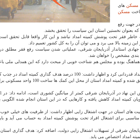
مسكن
های
ساخت
مسكن
در جهت رفع
د كه بعنوان نخستین استان این سیاست را تحقق بخشد.
 خاطر فقر تحت پوشش كمیته امداد نباشد و این كار واقعا قابل تحقق است
ین زمینه بالا می برد و می توان آن را به كل كشور تعمیم داد.
یه جهادی استاندار آذربایجان شرقی، عملیاتی شدن سیاست رفع فقر مطلق در
 بندی مشخص را خواهان شد.
ت هماهنگ بوده و مجلس هم شناخت خوبی از مبحث دارد كه این همدلی ملی باع
وی از كمك های مردم تبریز و آذربایجان شرقی به كمیته امداد قدردانی كرد و اظهار داشت: 100 درصد هدف گذاری كمیته
مردمی برای سال جاری در 10 ماه سال در این استان محقق شده و كمیته امداد استان از محل این
یی، 15 درصد از آمار مددجویان كمیته امداد كاهش یافته و كارهایی كه در این استان انجام شده الگوی
ظرفیت های استان در جهت اشتغال زایی اظهار داشت: از ظرفیت های خیلی خوب 
سبی برای اشتغال افراد تحت پوشش كمیته امداد به حساب می آید و باید 
ته امداد اختصاص می یابد.