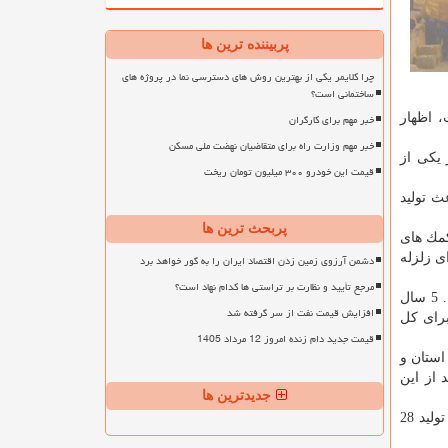
پربیننده ترین ها
چرا کلایمر یکی از بهترین روش های دسترسی نما در پروژه های
ساختمانی است؟
، اظهار
خبر مهم برای کارگران
خبر مهم وزارت راه برای متقاضیان نهضت ملی مسکن
 یكی از
قیمت این خودرو ۳۰۰ میلیون تومان ریخت
ث تولید
پربحث ترین ها
 امداد در جذب كمك های
 كمك ها ساخت 100 واحد مسكونی برای زلزله
دشمن آرزوی زمین زدن اقتصاد ایران را به گور خواهد برد
مرجع تأیید و نظارت بر تراستی ها کدام نهاد است؟
فتاح با اشاره به اینكه میزان صدمه های اجتماعی و پوشش این نهاد در آذربایجان شرقی كمتر از میانگین كشوری است، ادامه داد: در 1. 5 سال
افزایش قیمت نفت از سر گرفته شد
ی برای كل
قیمت جدید دام زنده امروز 12 مرداد 1405
استان و
از این
جدیدترین ها
مجید خدابخش با اشاره به سهم 10 هزار میلیارد ریالی آذربایجان شرقی از تسهیلات اشتغال زایی دولت، اضافه كرد: هدف گذاری استان تولید 28