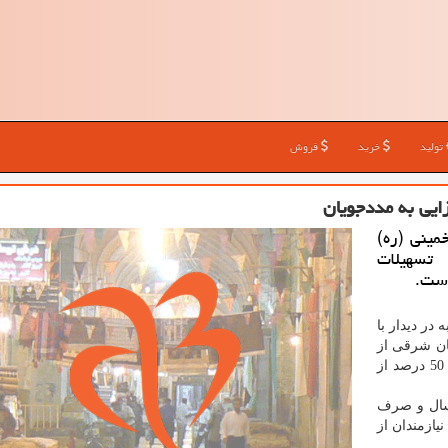
تولید
خرید
فروش
خمینی (ره)
د ریال تسهیلات
است.
 در دیدار با
ان شرقی از
این تسهیلات یك هزار و 110 میلیارد ریال است كه تابحال 50 درصد از
 سال و صرف
یازمندان از