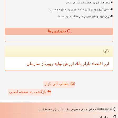
شوک جنگ ایران به صادرات نفت عربستان
دشمن آرزوی زمین زدن اقتصاد ایران را به گور خواهد برد
مرجع تأیید و نظارت بر تراستی ها کدام نهاد است؟
جدیدترین ها
تگها
ارز
اقتصاد
بازار
بانك
ارزش
تولید
رپورتاژ
سازمان
مطالب آنی بازار
بازگشت به صفحه اصلی
anibazar.ir - حقوق مادی و معنوی سایت آنی بازار محفوظ است
آنی بازار