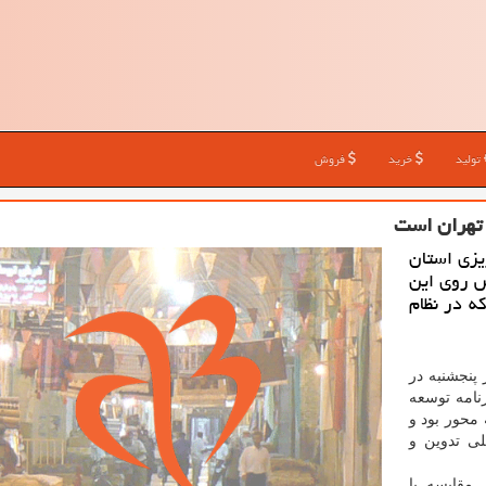
تولید
خرید
فروش
 تهران است
یزی استان
ش روی این
ه در نظام
 پنجشنبه در
نامه توسعه
محور بود و
ی تدوین و
 مقایسه با