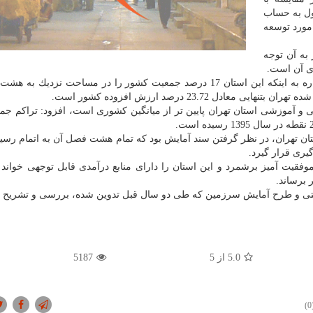
ول به حساب
 مورد توسعه
به آن توجه
مدیریت و برنامه ریزی استان تهران با اشاره به اینكه این استان 17 درصد جمعیت كشور را در مساحت نزد
 23.72 درصد ارزش افزوده كشور است.
ی و آموزشی استان تهران پایین تر از میانگین كشوری است، افزود: تراكم جم
ان تهران، در نظر گرفتن سند آمایش بود كه تمام هشت فصل آن به اتمام رس
یری قرار گیرد.
ق 80 درصدی سند توسعه تهران تا سال 1400 را موفقیت آمیز برشمرد و این استان را دارای منابع درآمدی قابل توجهی خو
 برساند.
ادستی و طرح آمایش سرزمین كه طی دو سال قبل تدوین شده، بررسی و تشریح 
5.0
از 5
5187
(