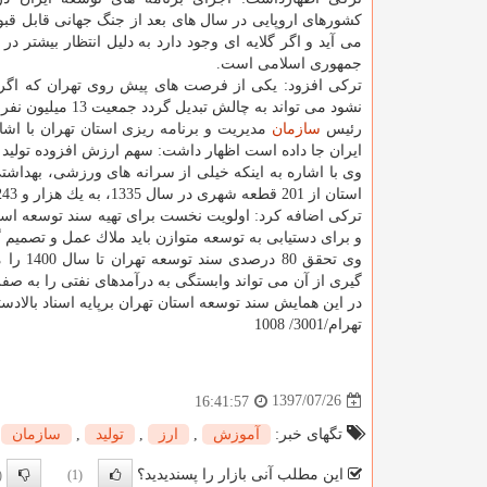
كشورهای اروپایی در سال های بعد از جنگ جهانی قابل قب
می آید و اگر گلایه ای وجود دارد به دلیل انتظار بیشتر در
جمهوری اسلامی است.
تركی افزود: یكی از فرصت های پیش روی تهران كه اگر 
نشود می تواند به چالش تبدیل گردد جمعیت 13 میلیون نفری آن است.
رئیس
سازمان
ایران جا داده است اظهار داشت: سهم ارزش افزوده تولید شده تهران بتنهایی معادل
وی با اشاره به اینكه خیلی از سرانه های ورزشی، بهداشت
استان از 201 قطعه شهری در سال 1335، به یك هزار و 243 نقطه در سال 1395 رسیده است.
تركی اضافه كرد: اولویت نخست برای تهیه سند توسعه است
و برای دستیابی به توسعه متوازن باید ملاك عمل و تصمیم گ
وی تحق
گیری از آن می تواند وابستگی به درآمدهای نفتی را به صفر
در این همایش سند توسعه استان تهران برپایه اسناد بال
تهرام/3001/ 1008
1397/07/26
16:41:57
تگهای خبر:
آموزش
,
ارز
,
تولید
,
سازمان
این مطلب آنی بازار را پسندیدید؟
0)
(1)