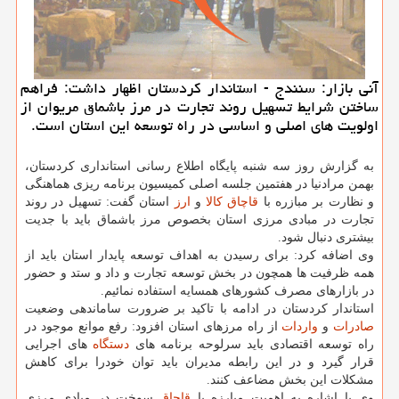
آنی بازار: سنندج - استاندار كردستان اظهار داشت: فراهم
ساختن شرایط تسهیل روند تجارت در مرز باشماق مریوان از
اولویت های اصلی و اساسی در راه توسعه این استان است.
به گزارش روز سه شنبه پایگاه اطلاع رسانی استانداری كردستان،
بهمن مرادنیا در هفتمین جلسه اصلی كمیسیون برنامه ریزی هماهنگی
و نظارت بر مبازره با
قاچاق
كالا
و
ارز
استان گفت: تسهیل در روند
تجارت در مبادی مرزی استان بخصوص مرز باشماق باید با جدیت
بیشتری دنبال شود.
وی اضافه كرد: برای رسیدن به اهداف توسعه پایدار استان باید از
همه ظرفیت ها همچون در بخش توسعه تجارت و داد و ستد و حضور
در بازارهای مصرف كشورهای همسایه استفاده نمائیم.
استاندار كردستان در ادامه با تاكید بر ضرورت ساماندهی وضعیت
صادرات
و
واردات
از راه مرزهای استان افزود: رفع موانع موجود در
راه توسعه اقتصادی باید سرلوحه برنامه های
دستگاه
های اجرایی
قرار گیرد و در این رابطه مدیران باید توان خودرا برای كاهش
مشكلات این بخش مضاعف كنند.
وی با اشاره به اهمیت مبارزه با
قاچاق
سوخت در مبادی مرزی