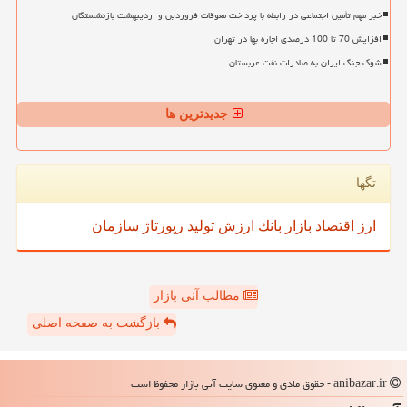
خبر مهم تأمین اجتماعی در رابطه با پرداخت معوقات فروردین و اردیبهشت بازنشستگان
افزایش 70 تا 100 درصدی اجاره بها در تهران
شوک جنگ ایران به صادرات نفت عربستان
جدیدترین ها
تگها
ارز
اقتصاد
بازار
بانك
ارزش
تولید
رپورتاژ
سازمان
مطالب آنی بازار
بازگشت به صفحه اصلی
anibazar.ir - حقوق مادی و معنوی سایت آنی بازار محفوظ است