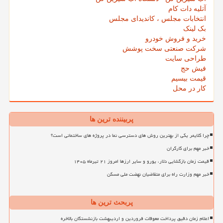
آتلیه دات کام
انتخابات مجلس ، کاندیدای مجلس
بک لینک
خرید و فروش خودرو
شرکت صنعتی سخت پوشش
طراحی سایت
فیش حج
قیمت بیسیم
کار در محل
پربیننده ترین ها
چرا کلایمر یکی از بهترین روش های دسترسی نما در پروژه های ساختمانی است؟
خبر مهم برای کارگران
قیمت زمان بازگشایی دلار، یورو و سایر ارزها امروز ۲۱ تیرماه ۱۴۰۵
خبر مهم وزارت راه برای متقاضیان نهضت ملی مسکن
پربحث ترین ها
اعلام زمان دقیق پرداخت معوقات فروردین و اردیبهشت بازنشستگان بالاخره