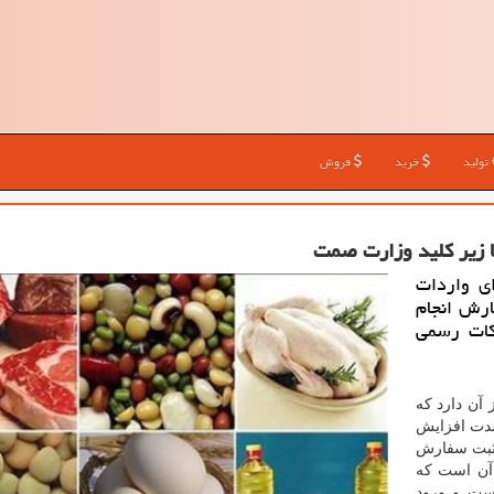
تولید
خرید
فروش
ای واردات
بت سفارش انجام
كات رسمی
 آن دارد كه
دت افزایش
اها، ثبت سفارش
 آن است كه
نست و ورود