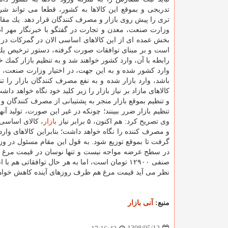
تدریجی و بموقع این كالاها به كشور، قطعا می تواند ش
تری را پیش روی بازار و مصرف كنندگان قرار دهد. یك مقا
وزارت صنعت، معدن و تجارت در گفتگو با خبرنگار مهر ا
بخش عمده ای از این كالاهای اساسی الان در گمركات در
است و بر مبنای توافقات صورت گرفته، دستور ترخیص یك می
رابطه با آن، وارد كشور خواهند شد و به تنظیم بازار كمك 
وارد كشور شده و به این جهت، در اختیار وزارت صنعت، مع
باشد، وارد بازار شده و به نفع مصرف كنندگان بازار را
كالاهای مازاد بر نیاز بازار را زیر كلید خود نگاه خواهد داش
و تنظیم بموقع بازار منجر به پشتیبانی از مصرف كنندگان و
تنظیم بازار ضرر ببینند؛ چونكه در غیر این صورت، تولید آ
وی تصریح كرد: هم اكنون، ۵ برابر نیاز
بازار
، كالای اساسی
و مصرف كننده را نگاه خواهد داشت؛ بنابراین كالاهای وا
گرفت تا بموقع توزیع شود. به قول این مقام مسئول در و
در سطح عرضه مواجه نیست و تنها نوسان در قیمت مرغ ب
صنفی ۱۲۹۰۰ تومان است، اما به هر حال توافقاتی 
نظر می آید قیمت مرغ هم ظرف روزهای آینده كاهش خواه
منبع:
آنی بازار