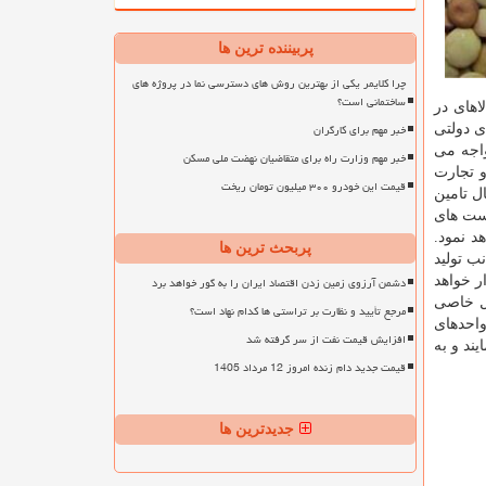
پربیننده ترین ها
چرا کلایمر یکی از بهترین روش های دسترسی نما در پروژه های
ساختمانی است؟
اهای در
خبر مهم برای کارگران
 دولتی
واجه می
خبر مهم وزارت راه برای متقاضیان نهضت ملی مسکن
و تجارت
قیمت این خودرو ۳۰۰ میلیون تومان ریخت
ال تامین
است های
د نمود.
پربحث ترین ها
ب تولید
ر خواهد
دشمن آرزوی زمین زدن اقتصاد ایران را به گور خواهد برد
كل خاصی
مرجع تأیید و نظارت بر تراستی ها کدام نهاد است؟
احدهای
افزایش قیمت نفت از سر گرفته شد
یند و به
قیمت جدید دام زنده امروز 12 مرداد 1405
جدیدترین ها