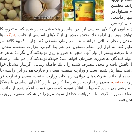
رایط مطمئن
م مسئول در
ظهار داشت:
 حال ترخیص
لیون تن كالای اساسی از بندر امام در هفته قبل صادر شده كه به تدریج كال
خواهد نمود. وی ادامه داد: بخش عمده ای از كالاهای اساسی از جانب
شركت
های
دن و تجارت باقی خواهد ماند تا در زمان مقتضی كه بازار با كمبود كالاها م
 تنظیم كند. به قول این مقام مسئول، در شرایط كنونی، وزارت صنعت، معدن 
ت تا عرضه بیشتر از نیاز آنها، منجر به ضرر و زیان تولیدكنندگان نگردد؛ به هر ح
 تولیدكنندگان به صورت همزمان خواهد شد؛ چونكه تولیدكنندگان هم نباید از سی
نها كاهش یافته و مجدد مصرف كننده را با یك فاصله زمانی، گرفتار مشكل خواه
 ثبت سفارش شده است و وزارت صنعت، معدن و تجارت هم در این رابطه جان
رد شده از جانب شركت های دولتی، زیر كلید وزارت صنعت، معدن و تجارت قرا
زارت
صنعت
، معدن و تجارت، در شرایط كنونی، بازار كالاهای اساسی با مش
ه چشم می خورد كه دولت اعلام نموده كه سقف قیمت اعلام شده از جانب و
هم با اصناف صورت گرفته تا با دریافت حداقل سود، مرغ را در شبكه صنفی، توزیع نما
د یافت.