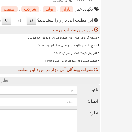
1398/05/12
17:16:42
تگهای خبر:
بازار
,
تولید
,
شركت
,
صنعت
این مطلب آنی بازار را پسندیدید؟
0)
(1)
تازه ترین مطالب مرتبط
دشمن آرزوی زمین زدن اقتصاد ایران را به گور خواهد برد
مرجع تأیید و نظارت بر تراستی ها کدام نهاد است؟
افزایش قیمت نفت از سر گرفته شد
قیمت جدید دام زنده امروز 12 مرداد 1405
نظرات بینندگان آنی بازار در مورد این مطلب
نظر ش
نام:
ایمیل:
نظر: