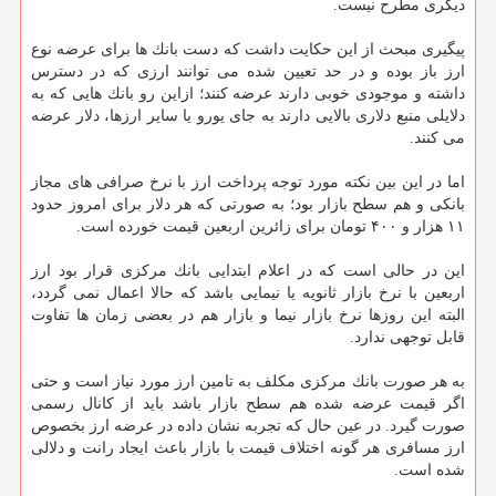
دیگری مطرح نیست.
پیگیری مبحث از این حكایت داشت كه دست بانك ها برای عرضه نوع
ارز باز بوده و در حد تعیین شده می توانند ارزی كه در دسترس
داشته و موجودی خوبی دارند عرضه كنند؛ ازاین رو بانك هایی كه به
دلایلی منبع دلاری بالایی دارند به جای یورو یا سایر ارزها، دلار عرضه
می كنند.
اما در این بین نكته مورد توجه پرداخت ارز با نرخ صرافی های مجاز
بانكی و هم سطح بازار بود؛ به صورتی كه هر دلار برای امروز حدود
۱۱ هزار و ۴۰۰ تومان برای زائرین اربعین قیمت خورده است.
این در حالی است كه در اعلام ابتدایی بانك مركزی قرار بود ارز
اربعین با نرخ بازار ثانویه یا نیمایی باشد كه حالا اعمال نمی گردد،
البته این روزها نرخ بازار نیما و بازار هم در بعضی زمان ها تفاوت
قابل توجهی ندارد.
به هر صورت بانك مركزی مكلف به تامین ارز مورد نیاز است و حتی
اگر قیمت عرضه شده هم سطح بازار باشد باید از كانال رسمی
صورت گیرد. در عین حال كه تجربه نشان داده در عرضه ارز بخصوص
ارز مسافری هر گونه اختلاف قیمت با بازار باعث ایجاد رانت و دلالی
شده است.