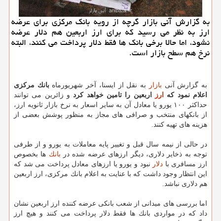
به گزارش آنی بازار گرچه از رویه بانك مركزی برای عرضه
ارز به نظر می رسید كه برای ارز اربعین هم دلار عرضه
نشود، اما حالا برخی بانك ها فقط دلار پرداخت می كنند، البته
نرخ هم سطح بازار است.
به گزارش آنی
بازار
به نقل از ایسنا، آخر شهریورماه
بانك مركزی
اعلام نمود كه
ارز
اربعین را تامین خواهد كرد
و زائرین می توانند
حداكثر ۱۰۰ یورو یا معادل آن به سایر اسعار به نرخ بازار ثانویه ارز،
از بانكهای منتخب و صرافی های مجاز به منظور پوشش بعضی از
هزینه های تهیه كنند.
در حالی از نیمه سال قبل و تغییر پایه معاملات به یورو و از طرفی
توجه به ذخایر دلاری، دیگر ارزهای عرضه شده در
بانك
ها بخصوص
ارز مسافری با
دلار
نبود و یورو یا ارزهای معادل پرداخت می شد كه
این انتظار وجود داشت كه با عنایت به اعلام بانك مركزی، ارز اربعین
هم دلاری نباشد.
اما بررسی های میدانی از شعب بانكی عرضه كننده ارز اربعین نشان
داد كه در مواردی بانك ها فقط دلار پرداخت می كنند و هیچ ارز