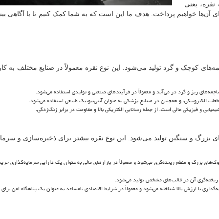
نقره، یعنی
ی آن
ها خواهیم پرداخت. هدف ما این است که به شما کمک کنیم تا با آگاهی بی
مه
های کوچک و گرد تولید می
شود. این نوع نقره معمولاً در صنایع مختلف به کا
اچمه
های ریز و گرد در می
آید و معمولاً در فرآیندهای صنعتی و تولیدی استفاده می
شود.
عات الکترونیکی، و همچنین در صنایع پزشکی به عنوان آنتی
بیوتیک طبیعی استفاده می
شود.
یایی و فیزیکی عالی است، از جمله رسانایی الکتریکی بالا و مقاومت در برابر زنگ
زدگی.
ی بزرگ و سنگین تولید می
شود. این نوع نقره بیشتر برای ذخیره
سازی و سرمای
وک
های بزرگ و منظم ریخته
گری می
شود و معمولاً در بازارهای مالی به عنوان یک دارایی سرمایه
گذاری خری
ریخته
گری آن در قالب
های مشخص تولید می
شود.
ه
گذاری با ارزش بالا شناخته می
شود و معمولاً در شرایط اقتصادی نامساعد به عنوان یک پناهگاه امن برای