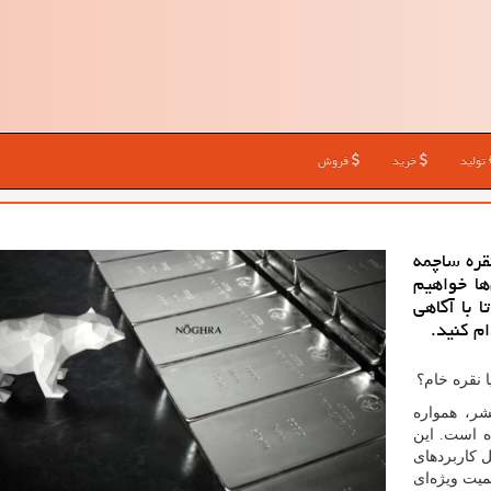
تولید
خرید
فروش
قره ساچمه
ها خواهیم
 با آگاهی
م کنید.
 نقره خام؟
شر، همواره
ه است. این
ل کاربردهای
میت ویژه
ای