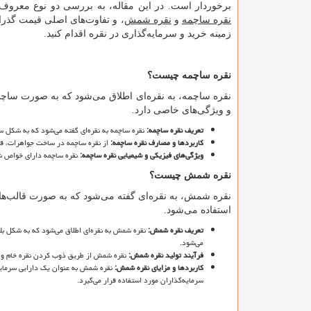
برخوردار است. در این مقاله، به بررسی دو نوع معروف 
نقره ساچمه
و
نقره شمش
، و تفاوت
های اصلی قیمت گذرا
زمینه خرید و سرمایه
گذاری در نقره اقدام کنید.
نقره ساچمه چیست؟
نقره ساچمه، به نقره
ای اطلاق می
شود که به صورت ساچ
و ویژگی
های خاصی دارد.
تعریف نقره ساچمه
:
نقره ساچمه به نقره
ای گفته می
شود که به شکل س
کاربردها و مصارف نقره ساچمه
:
از نقره ساچمه در ساخت جواهرات، قط
ویژگی
های فیزیکی و شیمیایی نقره ساچمه
:
نقره ساچمه دارای خواص شیم
نقره شمش چیست؟
نقره شمش، به نقره
ای گفته می
شود که به صورت قالب
ها
استفاده می
شود.
تعریف نقره شمش
:
نقره شمش به نقره
ای اطلاق می
شود که به شکل بل
می
شود.
فرآیند تولید نقره شمش
:
نقره شمش از طریق ذوب کردن نقره خام و 
کاربردها و مزایای نقره شمش
:
نقره شمش به عنوان یک دارایی سرمای
سرمایه
گذاران مورد استفاده قرار می
گیرد.