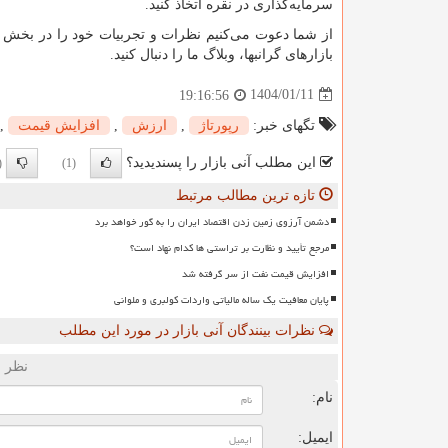
سرمایه
گذاری در نقره اتخاذ کنید.
از شما دعوت می
کنیم نظرات و تجربیات خود را در بخش ن
بازارهای گرانبها، وبلاگ ما را دنبال کنید.
1404/01/11
19:16:56
تگهای خبر:
رپورتاژ
,
ارزش
,
افزایش قیمت
,
این مطلب آنی بازار را پسندیدید؟
0)
(1)
تازه ترین مطالب مرتبط
دشمن آرزوی زمین زدن اقتصاد ایران را به گور خواهد برد
مرجع تأیید و نظارت بر تراستی ها کدام نهاد است؟
افزایش قیمت نفت از سر گرفته شد
پایان معافیت یک ساله مالیاتی واردات کولبری و ملوانی
نظرات بینندگان آنی بازار در مورد این مطلب
نظر ش
نام:
ایمیل: