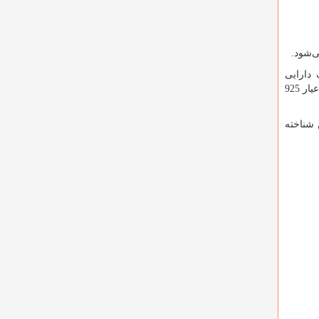
ی
شود.
دارایی
و ... از نقره با عیار 925
 شناخته