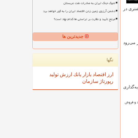
شوک جنگ ایران به صادرات نفت عربستان
شتری در
دشمن آرزوی زمین زدن اقتصاد ایران را به گور خواهد برد
مرجع تأیید و نظارت بر تراستی ها کدام نهاد است؟
جدیدترین ها
ر می
رود
تگها
ارز
اقتصاد
بازار
بانك
ارزش
تولید
رپورتاژ
سازمان
ه
گذاری
د و فروش