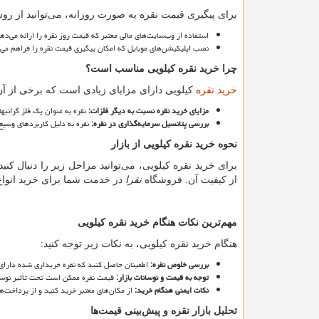
برای پیگیری قیمت نقره به صورت روزانه، می
توانید از ر
استفاده از وب
سایت
های مالی معتبر که قیمت روز نقره را ارائه می
دهن
نصب اپلیکیشن
های موبایل که امکان پیگیری قیمت نقره را فراهم می
چرا خرید نقره کیلویی مناسب است؟
خرید نقره
کیلویی دارای مزایای زیادی است که برخی از آن
مزایای خرید نقره نسبت به دیگر فلزات
:
نقره به عنوان یک فلز گرانبها
بررسی پتانسیل سرمایه
گذاری در نقره
:
نقره به دلیل کاربردهای وسیع و
نحوه خرید نقره کیلویی از بازار
برای خرید نقره کیلویی، می
توانید مراحل زیر را دنبال کنید
از کیفیت آن. فروشگاه
نقرا
در خدمت شما برای خرید انواع
مهم
ترین نکات هنگام خرید نقره کیلویی
هنگام خرید نقره کیلویی، به نکات زیر توجه کنید:
بررسی خلوص نقره
:
اطمینان حاصل کنید که نقره خریداری شده دارای 
توجه به قیمت و نوسانات بازار
:
قیمت نقره ممکن است تحت تأثیر نوسانات
نکات ایمنی هنگام خرید
:
از مکان
های معتبر خرید کنید و از پرداخت
ها
تحلیل بازار نقره و پیش
بینی قیمت
ها