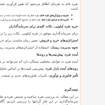
نقره خام به نقره
ای اطلاق می
شود که هنوز فرآوری نشده
است:
تعریف و ویژگی
های نقره خام
:
نقره خام یک ماده اولیه است که در صنا
کاربردها و مزایای نقره خام
:
نقره خام در صنایع الکترونیک و پزشکی به
خرید نقره کیلویی: نکات کلیدی برای سرمایه
گذاران
برای سرمایه
گذاری موفق در نقره کیلویی، نکات زیر را در 
استراتژی
های خرید و فروش
:
تعیین زمان مناسب برای خرید
نحوه مدیریت ریسک
:
استفاده از استراتژی
های مدیریت ری
آینده نقره: پیش
بینی
ها و روندها
آینده نقره به عوامل مختلفی بستگی دارد که می
توانند بر ب
روندهای آینده بازار نقره
:
پیش
بینی قیمت
ها بر اساس تحلیل
تأثیر فناوری و نوآوری
:
تأثیرات فناوری
های جدید بر صنعت نق
نتیجه
گیری
در این مقاله، به بررسی نقره ساچمه و شمش نقره و تف
سرمایه
گذاری در این فلز گرانبها را بررسی کردیم. آگا