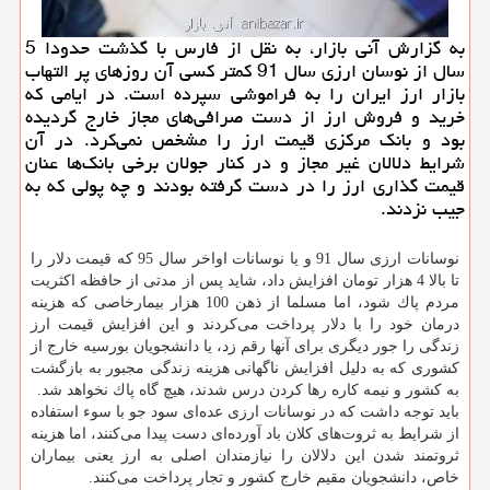
به گزارش آنی بازار، به نقل از فارس با گذشت حدودا 5
سال از نوسان ارزی سال 91 كمتر كسی آن روزهای پر التهاب
بازار ارز ایران را به فراموشی سپرده است. در ایامی كه
خرید و فروش ارز از دست صرافی‌های مجاز خارج گردیده
بود و بانك مركزی قیمت ارز را مشخص نمی‌كرد. در آن
شرایط دلالان غیر مجاز و در كنار جولان برخی بانك‌ها عنان
قیمت گذاری ارز را در دست گرفته بودند و چه پولی كه به
جیب نزدند.
نوسانات ارزی سال 91 و یا نوسانات اواخر سال 95 كه قیمت دلار را
تا بالا 4 هزار تومان افزایش داد، شاید پس از مدتی از حافظه اكثریت
مردم پاك شود، اما مسلما از ذهن 100 هزار بیمارخاصی كه هزینه
درمان خود را با دلار پرداخت می‌كردند و این افزایش قیمت ارز
زندگی را جور دیگری برای آنها رقم زد، یا دانشجویان بورسیه خارج از
كشوری كه به دلیل افزایش ناگهانی هزینه‌ زندگی مجبور به بازگشت
به كشور و نیمه كاره رها كردن درس شدند، هیچ گاه پاك نخواهد شد.
باید توجه داشت كه در نوسانات ارزی عده‌ای سود جو با سوء استفاده
از شرایط به ثروت‌های كلان باد آورده‌ای دست پیدا می‌كنند، اما هزینه
ثروتمند شدن این دلالان را نیازمندان اصلی به ارز یعنی بیماران
خاص، دانشجویان مقیم خارج كشور و تجار پرداخت می‌كنند.