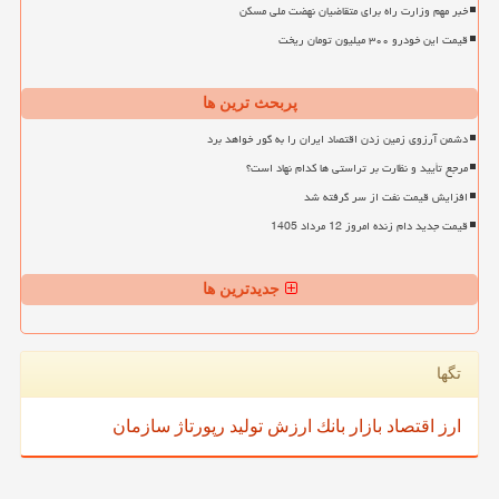
خبر مهم وزارت راه برای متقاضیان نهضت ملی مسکن
قیمت این خودرو ۳۰۰ میلیون تومان ریخت
پربحث ترین ها
دشمن آرزوی زمین زدن اقتصاد ایران را به گور خواهد برد
مرجع تأیید و نظارت بر تراستی ها کدام نهاد است؟
افزایش قیمت نفت از سر گرفته شد
قیمت جدید دام زنده امروز 12 مرداد 1405
جدیدترین ها
تگها
ارز
اقتصاد
بازار
بانك
ارزش
تولید
رپورتاژ
سازمان