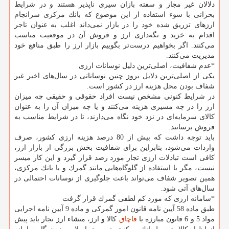
دلالان غیر مجاز و سفته بازان سیری ناپذیر هستند و در شرایط
بحرانی با سوء استفاده از این موضوع كه بانك مركزی سرانجام
ارزهای تزریق شده خود را در بازار نمی‌داند اغلب به عنوان تاجر
اقدام به خرید و نگه‌داری ارز و فروش آن در موقعیت مناسب
می‌كنند. اگر بخواهیم درست‌تر بگوییم بازار ارز را طبق منافع خود
مدیریت می‌كنند.
*عدم شفافیت، اصلی‌ترین دلیل نوسانات ارزی
یكی از اصلی‌ترین دلایل بروز چنین نوساناتی در سال‌های اخیر غیر
شفاف بودن محل هزینه ارز در كشور است.
در شرایط كنونی مشخص نیست افراد حقوقی و حقیقی چه میزان
ارز را در چه مسیری هزینه می‌كنند و یا چه میزان آن را به عنوان
كالای سرمایه‌ای در نزد خود نگاه می‌دارند، تا در شرایط مناسب به
فروش برسانند.
باید توجه داشت كه بیش از 80 درصد هزینه‌ ارزی كشور، صرف
واردات می‌شود، بنابراین برای شفافیت بخش بزرگی از بازار ارز،
كافی است تبادلات ارزی تجار مورد رصد قرار گیرد و این كار میسر
نیست، مگر با استفاده از گلوگاه‌هایی مانند گمرك و یا بانك مركزی،
همین تصویر شفاف می‌تواند باعث جلوگیری از نوسانات احتمالی در
سال‌های آتی شود.
*سامانه ارزی كه مورد كم لطفی گمرك قرار گرفت
طبق ماده 58 آیین نامه قانون امور گمركی و ماده 9 آیین نامه اجرایی
مواد 5 و 6 قانون مبارزه با
قاچاق
كالا و ارز، منشاء ارز تجار باید پیش