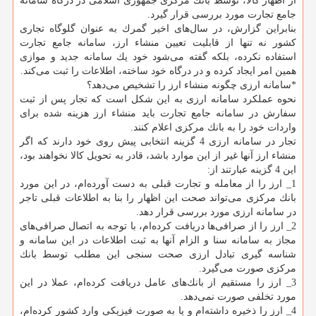
از اظهار كالا، توسط بانك مركزی جمهوری اسلامی در درگاه سامانه
جامع تجارت مورد بررسی قرار گیرد.
بنابراین گزارش، در سال‌های اخیر گمرك به عنوان گلوگاه تجاری
كشور نه تنها از قابلیت تعیین منشاء ارز، سامانه جامع تجارت
استفاده نكرده، بلكه گفته می‌شود خود یك سامانه جدید و موازی
همین امر ایجاد كرده و در درگاه خود ساخته، اطلاعات را ثبت می‌كند.
*سامانه ارزی چگونه منشاء ارز را تشخیص می‌دهد؟
نحوه عملكرد سامانه ارزی به این شكل است كه تجار پس از ثبت
سفارش در سامانه جامع تجارت باید منشاء ارز هزینه شده برای
واردات خود را به بانك مركزی اعلام كنند.
تجار در سامانه ارزی 4 گزینه انتخابی پیش روی خود دارند كه اگر
منشاء ارز آنها غیر از این موارد باشد، قادر به تحویل كالا نخواهند بود،
این 4 گزینه عبارتند از:
1_ ارز را از معامله و تجارت قبلی به دست آورده‌ام، در این مورد
بانك مركزی می‌تواند صحت این اظهار را بنا به اطلاعات قبلی تاجر
در سامانه ارزی مورد بررسی قرار دهد.
2_ ارز را از صرافی‌ها دریافت كرده‌ام، با توجه به اتصال صرافی‌های
مجاز به سامانه سنا و الزام آنها به ثبت اطلاعات در این سامانه و
شناسه گیری تبادل ارزی صحت سنجی این مطلب توسط بانك
مركزی صورت می‌گیرد.
3_ ارز را مستقیم از بانك‌های عامل دریافت كرده‌ام، عملا در این
مورد تخلفی صورت نمی‌دهد.
4_ ارز را ذخیره داشته‌ام و یا به صورت فیزیكی وارد كشور كرده‌ام،