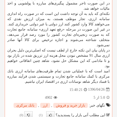
در این صورت تاجر مشمول پیگیری‌های مبارزه با پولشویی و اخذ
مالیات خواهد شد.
نكته‌ای كه باید به آن توجه داشت این است كه در صورت راه اندازی
سامانه ارزی، تجار موظف هستند، به میزان ارزش نقدی كه
می‌خواهند كالا وارد كشور كنند ارز دولتی یا غیر دولتی خریداری كنند.
در غیر این صورت در مرحله «رفع تعهد ارزی» سامانه جامع تجارت
كه به صورت زنجیره‌ای تجارت كشور را مورد رصد قرار می‌دهد،
متخلف شناخته می‌شوند و اجازه ترخیص برای كالا آنها صادر
نمی‌شود.
در پایان بیان این نكته خارج از لطف نیست كه اصلی‌ترین دلیل بحران
ارزی سال 91 مشخص نبودن محل هزینه ارز تزریق شده در بازار بود
و تا مادامی كه این مشكل حل نشود، شاهد چنین اتفاقاتی خواهیم
بود.
امید است كه با عملیاتی شدن تمام ظرفیت‌های سامانه ارزی بانك
مركزی با كمك سامانه جامع تجارت و سیستمی شدن فرآیند مبارزه
با فساد دیگر شاهد نوسانات ارزی در اقتصاد ایران نباشیم.
1396/04/26
15:40:21
5.0
از 5
4902
تگهای خبر:
بازار خرید و فروش
,
ارز
,
بانك مركزی
این مطلب آنی بازار را پسندیدید؟
(0)
(1)