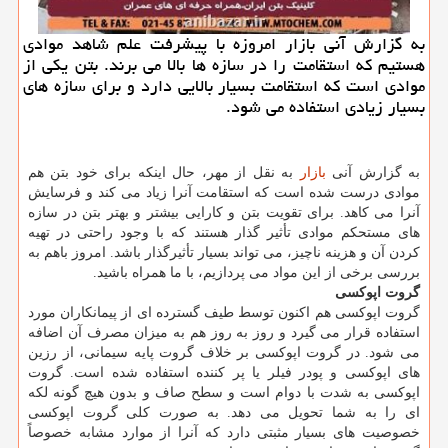
به گزارش آنی بازار امروزه با پیشرفت علم شاهد موادی
هستیم كه استقامت را در سازه ها بالا می برند. بتن یكی از
موادی است كه استقامت بسیار بالایی دارد و برای سازه های
بسیار زیادی استفاده می شود.
به گزارش آنی
بازار
به نقل از مهر، حال اینكه برای خود بتن هم
موادی درست شده است كه استقامت آنرا زیاد می كند و فرسایش
آنرا می كاهد. برای تقویت بتن و كارایی بیشتر و بهتر بتن در سازه
های مستحكم موادی تأثیر گذار هستند كه با وجود راحتی در تهیه
كردن آن و هزینه ناچیز، می تواند بسیار تأثیرگذار باشد. امروز باهم به
بررسی برخی از این مواد می پردازیم، با ما همراه باشید.
گروت اپوكسی
گروت اپوكسی هم اكنون توسط طیف گسترده ای از پیمانكاران مورد
استفاده قرار می گیرد و روز به روز هم به میزان مصرف آن اضافه
می شود. در گروت اپوكسی بر خلاف گروت پایه سیمانی، از رزین
های اپوكسی و پودر فیلر یا پر كننده استفاده شده است. گروت
اپوكسی به شدت با دوام است و سطح صاف و بدون هیچ گونه لكه
ای را به شما تحویل می دهد. به صورت كلی گروت اپوكسی
خصوصیت های بسیار مثبتی دارد كه آنرا از موارد مشابه خصوصاً