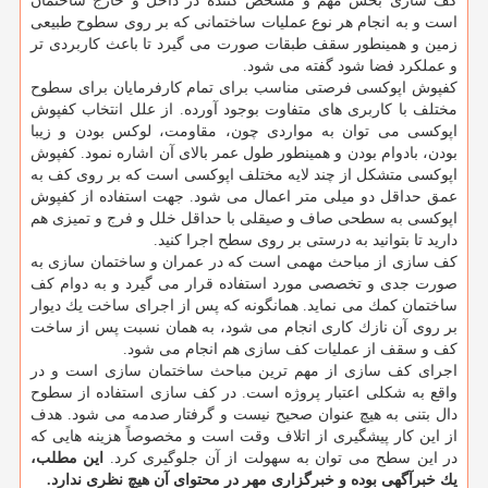
كف سازی بخش مهم و مشخص كننده در داخل و خارج ساختمان
است و به انجام هر نوع عملیات ساختمانی كه بر روی سطوح طبیعی
زمین و همینطور سقف طبقات صورت می گیرد تا باعث كاربردی تر
و عملكرد فضا شود گفته می شود.
كفپوش اپوكسی فرصتی مناسب برای تمام كارفرمایان برای سطوح
مختلف با كاربری های متفاوت بوجود آورده. از علل انتخاب كفپوش
اپوكسی می توان به مواردی چون، مقاومت، لوكس بودن و زیبا
بودن، بادوام بودن و همینطور طول عمر بالای آن اشاره نمود. كفپوش
اپوكسی متشكل از چند لایه مختلف اپوكسی است كه بر روی كف به
عمق حداقل دو میلی متر اعمال می شود. جهت استفاده از كفپوش
اپوكسی به سطحی صاف و صیقلی با حداقل خلل و فرج و تمیزی هم
دارید تا بتوانید به درستی بر روی سطح اجرا كنید.
كف سازی از مباحث مهمی است كه در عمران و ساختمان سازی به
صورت جدی و تخصصی مورد استفاده قرار می گیرد و به دوام كف
ساختمان كمك می نماید. همانگونه كه پس از اجرای ساخت یك دیوار
بر روی آن نازك كاری انجام می شود، به همان نسبت پس از ساخت
كف و سقف از عملیات كف سازی هم انجام می شود.
اجرای كف سازی از مهم ترین مباحث ساختمان سازی است و در
واقع به شكلی اعتبار پروژه است. در كف سازی استفاده از سطوح
دال بتنی به هیچ عنوان صحیح نیست و گرفتار صدمه می شود. هدف
از این كار پیشگیری از اتلاف وقت است و مخصوصاً هزینه هایی كه
در این سطح می توان به سهولت از آن جلوگیری كرد.
این مطلب،
یك خبرآگهی بوده و خبرگزاری مهر در محتوای آن هیچ نظری ندارد.