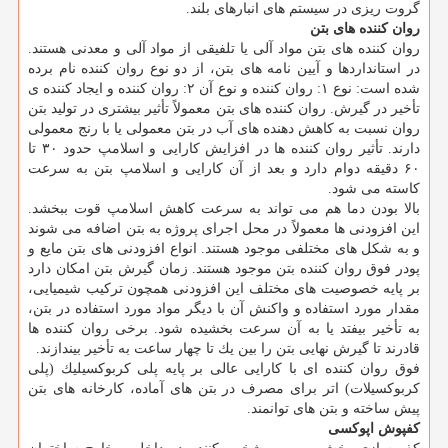
گروت ریزی در سیستم های انبارهای بلند.
روان كننده های بتن
روان كننده های بتن مواد آلی یا تلفیقی از مواد آلی و معدنی هستند.
در استانداردها و آیین نامه های بتن، از دو نوع روان كننده نام برده
شده است: نوع ۱: روان كننده و نوع آن ۲: روان كننده و ایجاد كننده ی
تأخیر در گیرش. روان كننده های بتن معمولاً تأثیر بیشتری در تولید بتن
روان نسبت به كاهش دهنده های آب در بتن معمولی یا با رنج معمولی
دارند. تأثیر روان كننده ها در افزایش كارایی و اسلامپ حدود ۳۰ تا
۶۰ دقیقه دوام دارد و بعد از آن كارایی و اسلامپ بتن به سرعت
كاسته می شود.
بالا بودن دما هم می تواند به سرعت كاهش اسلامپ قوت ببخشد.
این افزودنی ها معمولاً در محل اجرای پروژه به بتن اضافه می شوند
و به شكل های مختلفی موجود هستند. انواع افزودنی های بتن مایع و
پودر فوق روان كننده بتن موجود هستند. زمان گیرش بتن امكان دارد
بر پایه خصوصیت های مختلف این افزودنی همچون تركیب شیمیایی،
مقدار مورد استفاده و واكنش آن با دیگر مواد مورد استفاده در بتن،
به تأخیر بیفتد یا به آن سرعت بخشیده شود. برخی روان كننده ها
قادرند تا گیرش نهایی بتن را بین یك تا چهار ساعت به تأخیر بیندازند.
فوق روان كننده ای با كارایی عالی بر پایه پلی كربوكسیلیك (پلی
كربوكسیلات) اتر برای مصرف در بتن های آماده، كارخانه های بتن
پیش ساخته و بتن های توانمند.
كفپوش اپوكسی