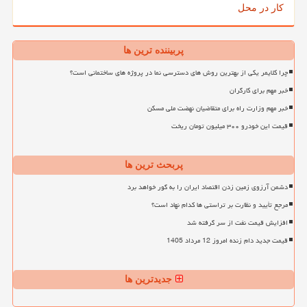
کار در محل
پربیننده ترین ها
چرا کلایمر یکی از بهترین روش های دسترسی نما در پروژه های ساختمانی است؟
خبر مهم برای کارگران
خبر مهم وزارت راه برای متقاضیان نهضت ملی مسکن
قیمت این خودرو ۳۰۰ میلیون تومان ریخت
پربحث ترین ها
دشمن آرزوی زمین زدن اقتصاد ایران را به گور خواهد برد
مرجع تأیید و نظارت بر تراستی ها کدام نهاد است؟
افزایش قیمت نفت از سر گرفته شد
قیمت جدید دام زنده امروز 12 مرداد 1405
جدیدترین ها