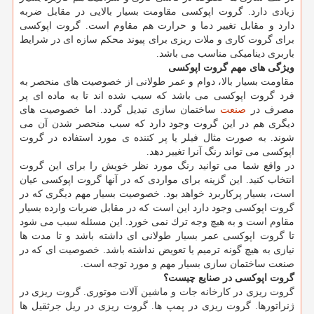
زیادی دارد. گروت اپوكسی مقاومت بسیار بالایی در مقابل ضربه
دارد و مقابل تغییر دما و حرارت هم مقاوم است. گروت اپوكسی
برای گروت كاری و ملات ریزی برای پیوند محكم سازه ای در شرایط
باربری دینامیكی مناسب می باشد.
ویژگی های مهم گروت اپوكسی
مقاومت بسیار بالا، دوام و عمر طولانی از خصوصیت های منحصر به
فرد گروت اپوكسی می باشد كه سبب شده اند تا به ماده ای پر
مصرف در
صنعت
ساختمان سازی تبدیل گردد. اما خصوصیت های
دیگری هم در این گروت وجود دارد كه سبب منحصر شدن آن می
شوند. به صورت مثال فیلر یا پر كننده ی مورد استفاده در گروت
اپوكسی می تواند رنگ آنرا تغییر دهد.
در واقع شما می توانید رنگ مورد نظر خویش را برای این گروت
انتخاب كنید. این گزینه برای مواردی كه در آنها گروت اپوكسی عیان
است، بسیار پركاربرد خواهد بود. خصوصیت بسیار مهم دیگری كه در
گروت اپوكسی وجود دارد این است كه در مقابل ضربات وارده بسیار
مقاوم است و به هیچ وجه ترك نمی خورد. این مسئله سبب می شود
تا گروت اپوكسی عمر بسیار طولانی ای داشته باشد و تا مدت ها
نیازی به هیچ گونه ترمیم یا تعویض نداشته باشد. خصوصیت ای كه در
صنعت ساختمان سازی بسیار مهم و مورد توجه است.
گروت اپوكسی در صنایع چیست؟
گروت ریزی در كارخانه جات و ماشین آلات موتوری. گروت ریزی در
ژنراتورها. گروت ریزی در پمپ ها. گروت ریزی در ریل جرثقیل ها