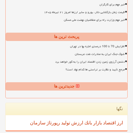
خبر مهم برای کارگران
قیمت زمان بازگشایی دلار، یورو و سایر ارزها امروز ۲۱ تیرماه ۱۴۰۵
خبر مهم وزارت راه برای متقاضیان نهضت ملی مسکن
پربحث ترین ها
افزایش 70 تا 100 درصدی اجاره بها در تهران
شوک جنگ ایران به صادرات نفت عربستان
دشمن آرزوی زمین زدن اقتصاد ایران را به گور خواهد برد
مرجع تأیید و نظارت بر تراستی ها کدام نهاد است؟
جدیدترین ها
تگها
ارز
اقتصاد
بازار
بانك
ارزش
تولید
رپورتاژ
سازمان