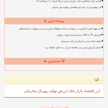
قیمت زمان بازگشایی دلار، یورو و سایر ارزها امروز ۲۱ تیرماه ۱۴۰۵
خبر مهم وزارت راه برای متقاضیان نهضت ملی مسکن
پربحث ترین ها
خبر مهم تأمین اجتماعی در رابطه با پرداخت معوقات فروردین و اردیبهشت بازنشستگان
افزایش 70 تا 100 درصدی اجاره بها در تهران
شوک جنگ ایران به صادرات نفت عربستان
دشمن آرزوی زمین زدن اقتصاد ایران را به گور خواهد برد
جدیدترین ها
تگها
ارز
اقتصاد
بازار
بانك
ارزش
تولید
رپورتاژ
سازمان