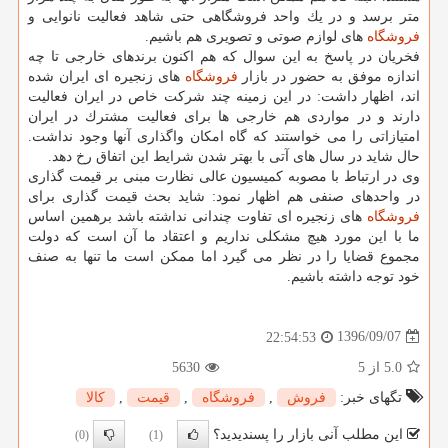
متر برسد و در یك واحد فروشگاهی حتی شاهد فعالیت نانوایی و
فروشگاه
های لوازم صوتی و تصویری هم باشیم.
فخریان در پاسخ به این سوال كه هم اكنون برندهای خارجی تا چه
اندازه موفق به حضور در بازار
فروشگاه
های زنجیره ای ایران شده
اند، اظهار داشت: در این زمینه چند شركت خاص در ایران فعالیت
دارند و در مواردی هم خارجی ها برای فعالیت مشترك در ایران
امتیازاتی را می خواستند كه گاه امكان واگذاری آنها وجود نداشت.
حال شاید در سال های آتی با بهتر شدن شرایط این اتفاق رخ دهد.
وی در ارتباط با مصوبه كمیسیون عالی نظارت مبنی بر قیمت گذاری
در واحدهای صنفی هم اظهار نمود: شاید بحث قیمت گذاری برای
فروشگاه
های زنجیره ای تفاوت چندانی نداشته باشد برهمین اساس
ما با این مورد هیچ مشكلی نداریم و اعتقاد ما آن است كه دولت
مجموع قضایا را در نظر می گیرد اما ممكن است ما تنها به صنف
خود توجه داشته باشیم.
1396/09/07
22:54:53
5.0
از 5
5630
تگهای خبر:
فروش
,
فروشگاه
,
قیمت
,
كالا
این مطلب آنی بازار را پسندیدید؟
(0)
(1)