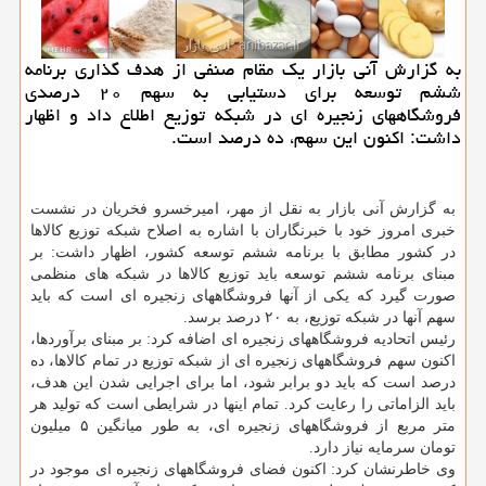
به گزارش آنی بازار یك مقام صنفی از هدف گذاری برنامه
ششم توسعه برای دستیابی به سهم ۲۰ درصدی
فروشگاههای زنجیره ای در شبكه توزیع اطلاع داد و اظهار
داشت: اكنون این سهم، ده درصد است.
به گزارش آنی بازار به نقل از مهر، امیرخسرو فخریان در نشست
خبری امروز خود با خبرنگاران با اشاره به اصلاح شبكه توزیع كالاها
در كشور مطابق با برنامه ششم توسعه كشور، اظهار داشت: بر
مبنای برنامه ششم توسعه باید توزیع كالاها در شبكه های منظمی
صورت گیرد كه یكی از آنها فروشگاههای زنجیره ای است كه باید
سهم آنها در شبكه توزیع، به ۲۰ درصد برسد.
رئیس اتحادیه فروشگاههای زنجیره ای اضافه كرد: بر مبنای برآوردها،
اكنون سهم فروشگاههای زنجیره ای از شبكه توزیع در تمام كالاها، ده
درصد است كه باید دو برابر شود، اما برای اجرایی شدن این هدف،
باید الزاماتی را رعایت كرد. تمام اینها در شرایطی است كه تولید هر
متر مربع از فروشگاههای زنجیره ای، به طور میانگین ۵ میلیون
تومان سرمایه نیاز دارد.
وی خاطرنشان كرد: اكنون فضای فروشگاههای زنجیره ای موجود در