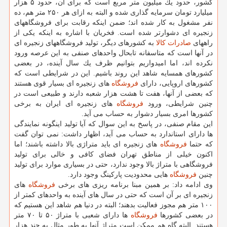
كشور، حدود یك میلیون متر مربع است كه برای آن، حدود ۵ هزار
میلیارد تومان سرمایه گذاری شده و البته به ازای هر ۲۵۰ متر هم، ده
نفر مشغول به كار شده اند؛ ضمن اینكه رقابت برای فروشگاههای
زنجیره ای دشوارتر شده است. فخریان با اشاره به اینكه یكی از
راههای
صادرات
كالا
به كشورهای دیگر، تولید فروشگاههای زنجیره ای
در آنها است كه متاسفانه تابحال واحدهای صنفی به این عرصه ورود
نكرده اند، اما امیدواریم بتوانیم ظرف یك سال آینده، در بعضی
كشورهای همسایه شاهد این روند باشیم. این در شرایطی است كه
كشورهای اروپایی، دارای
فروشگاه
های زنجیره ای بسیار قوی هستند
كه بعضی از آنها، هفت تا هشت هزار شعبه دارند و طبیعی است در
چنین شرایطی، ورود
فروشگاه
های زنجیره ای ایران به برخی
كشورها امری بسیار دشوار به حساب می آید.
این مقام صنفی، در پاسخ به این سوال كه آیا تولید اینگونه نمایندگی
ها دارای استاندارد به حساب می آید، اظهار داشت: نمی توان گفت
كه حتما
فروشگاه
های زنجیره ای باید متراژی بالا داشته باشند؛ اما
اكنون خیلی از مناطق تهران فضای كافی و خالی برای تولید
فروشگاهی با متراژ بالا وجود ندارد، حتی در بسیاری موارد برای تولید
چنین
فروشگاه
هایی محدودیت پاركینگ وجود دارد.
وی ادامه داد: بر همین مبنا برنامه ریزی های برخی
فروشگاه
های
زنجیره ای بر آن است كه حتی در سال های آینده به واحدهای كمتر از
۱۰۰ متر هم مجوز فعالیت بدهند؛ البته در دنیا هم شاهد این هستیم كه
در بعضی كشورها
فروشگاه
ها دارای شعبی با متراژ ۵۰ تا ۷۰ متر
هستند. البته گاه هم ممكن است متراژ آنها به طور مثال به چند هزار